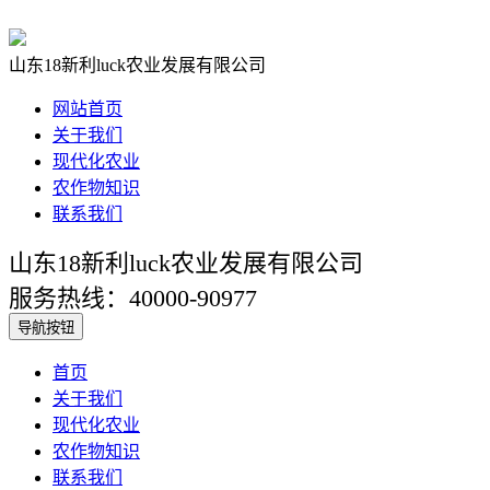
山东18新利luck农业发展有限公司
网站首页
关于我们
现代化农业
农作物知识
联系我们
山东18新利luck农业发展有限公司
服务热线：40000-90977
导航按钮
首页
关于我们
现代化农业
农作物知识
联系我们