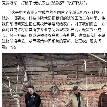
竞赛冠军，打破了“无机农业必然减产”的保守认知。
“这是中国农业大学成立的全国首个全域无机农业科技小
院的一项研究，科技小院就是把我们的试验田放正在村里，将
我们硕博研究生正在高校所学展现给农户。对于我们而言一方
面可以或许将讲堂所学专业学问为现实出产力，鞭策农业成
长，另一方面可以或许领会农户实正在所需，也倒逼我们不竭
进修前沿手艺，从而鞭策学问系统的更新，处理农户现实问
题。”说。