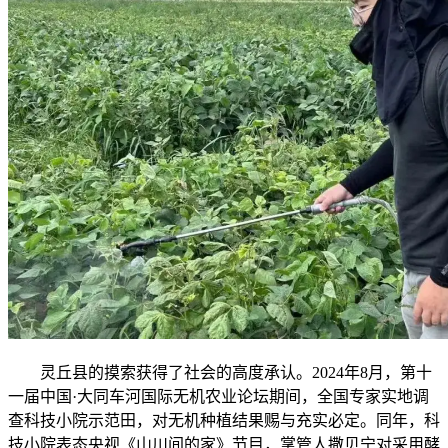
灵丘县的摸索获得了社会的高度承认。2024年8月，第十
一届中国·大同车河国际无机农业论坛期间，全国专家实地调
查科技小院示范田，对无机种植结果赐与充实必定。同年，科
技小院表态央视《山川间的家》节目，掌管人撒贝宁对采用酵