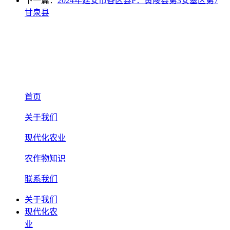
下一篇：
2024年延安市各区县P：黄陵县第3安塞区第7
甘泉县
首页
关于我们
现代化农业
农作物知识
联系我们
关于我们
现代化农
业