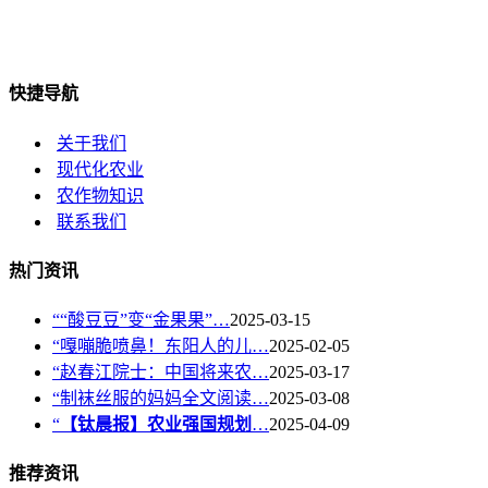
快捷导航
关于我们
现代化农业
农作物知识
联系我们
热门资讯
““酸豆豆”变“金果果”…
2025-03-15
“嘎嘣脆喷鼻！东阳人的儿…
2025-02-05
“赵春江院士：中国将来农…
2025-03-17
“制袜丝服的妈妈全文阅读…
2025-03-08
“
【钛晨报】农业强国规划
…
2025-04-09
推荐资讯