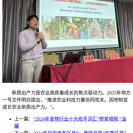
新质出产力是农业高质量成长的焦点驱动力。2025年地方
一号文件明白提出，“推进农业科技力量协同攻关。因地制宜
成长农业新质出产力。”。
上一篇：
“2024年食物行业十大抢手词汇”榜单揭晓 “油
罐