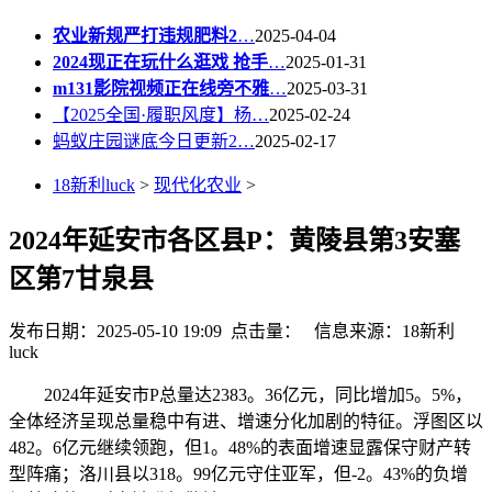
农业新规严打违规肥料2
…
2025-04-04
2024现正在玩什么逛戏 抢手
…
2025-01-31
m131影院视频正在线旁不雅
…
2025-03-31
【2025全国·履职风度】杨…
2025-02-24
蚂蚁庄园谜底今日更新2…
2025-02-17
18新利luck
>
现代化农业
>
2024年延安市各区县P：黄陵县第3安塞
区第7甘泉县
发布日期：2025-05-10 19:09 点击量：
信息来源：18新利
luck
2024年延安市P总量达2383。36亿元，同比增加5。5%，
全体经济呈现总量稳中有进、增速分化加剧的特征。浮图区以
482。6亿元继续领跑，但1。48%的表面增速显露保守财产转
型阵痛；洛川县以318。99亿元守住亚军，但-2。43%的负增