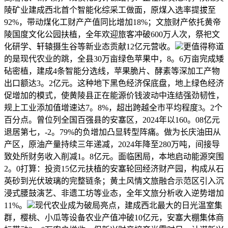
陵矿业建成西北首个智能化综采工做面，原煤入选率提拔至
92%，带动煤化工财产产值同比增加18%；文旅财产依托黄帝
陵国度文化公园扶植，全年欢迎旅客冲破600万人次，祭祀文
化研学、轩辕摄生谷等新业态贡献12亿元营收。
更值得称道
的是现代农业的跳，全县30万亩绿色苹果中，8。6万亩完成矮
砧密植，建成4条智能分选线，苹果脆片、酵素等深加工产物
出口额达3。2亿元。这种地下黑色经济保底盘，地上绿色经济
促增加的模式，使黄陵县正在能源价钱波动中连结强劲韧性，
规上工业添加值增速达7。8%，超出跨越全市平均程度3。2个
百分点。曾位列全国百强县的安塞区，2024年以160。08亿元
退居第七，-2。79%的负增加凸显转型阵痛。做为长庆油田从
产区，原油产量持续三年递减，2024年降至280万吨，间接导
致处所财务收入削减1。8亿元。面临困局，本地启动能源突围
2。0打算：投资15亿元扶植的安塞轮回经济财产园，构成从石
英砂到光伏玻璃的完整链条；黄土风情文旅融合示范区引入沉
浸式腰鼓演艺、非遗工坊等业态，全年文旅分析收入逆势增加
11%。
现代农业成为破局亮点，建成西北最大的日光温室集
群，樱桃、小瓜等设备农业产值冲破10亿元，安塞大棚集体商