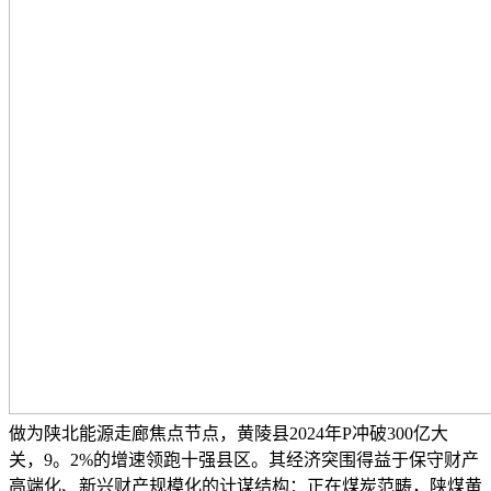
做为陕北能源走廊焦点节点，黄陵县2024年P冲破300亿大
关，9。2%的增速领跑十强县区。其经济突围得益于保守财产
高端化、新兴财产规模化的计谋结构：正在煤炭范畴，陕煤黄