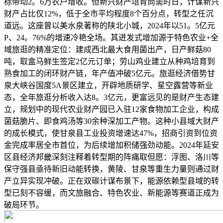
标带动2。6万农户增收。但新兴财产培育尚需时日，计谋新兴
财产占比仅12%，低于全市平均程度8个百分点，转型之任沉
道远。这座曾以美水泉著称的陕北小城，2024年以51。5亿元
P、24。76%的增速冷艳全场。其迸发式增加源于特色农业+全
域旅逛的精准定位：建成西北最大食用菌出产，日产鲜菇80
吨，取盒马鲜生签定2亿元订单；劳山鸡业建立从种鸡培育到
熟食加工的闭环财产链，年产值冲破5亿元。旅逛经济借势甘
泉大峡谷国度5A景区建立，开辟地质研学、星空露营等新业
态，全年旅逛分析收入达8。3亿元，更富远见的是财产生态建
立，规划中的现代农业财产园已入驻12家食物加工企业，构成
菌菇脆片、即食鸡汤等30余种深加工产物。这种小县域大财产
的成长模式，使甘泉县工业投资增速达47%，招商引资到位资
金完成率居全市首位，为后续增加积储强劲动能。2024年延安
区县经济邦畿深刻注释着转型期的阵痛取但愿：浮图、洛川等
保守强县亟待新旧动能转换，黄陵、甘泉等重生力量则通过财
产立异实现冲破。正在双碳计谋布景下，能源依赖型县域的转
型已刻不容缓，而文旅融合、特色农业、新能源等赛道正成为
破局环节。