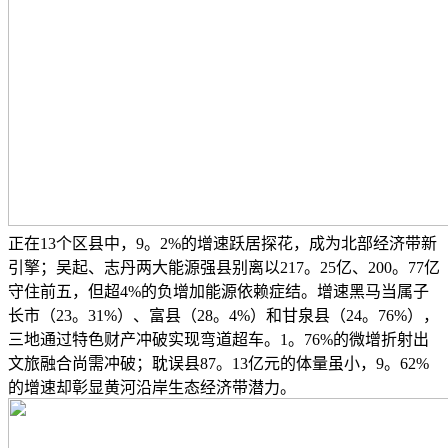
正在13个区县中，9。2%的增速跃居探花，成为北部经济带新
引擎；吴起、志丹两大能源强县别离以217。25亿、200。77亿
守住前五，但超4%的负增加能源依赖症结。增速黑马当属子
长市（23。31%）、富县（28。4%）和甘泉县（24。76%），
三地通过特色财产冲破实现弯道超车。1。76%的微增折射出
文旅融合尚需冲破；耽误县87。13亿元的体量虽小，9。62%
的增速却彰显黄河沿岸生态经济带潜力。