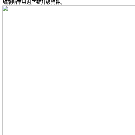
加敲响苹果财产链升级警钟。