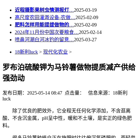
近程摄影果树虫情测报灯
…
2025-03-19
高尺度农田灌溉设备-农做…
2025-02-09
肥料怎样用能提拔做物的
…
2025-02-09
2024年11月份中国次要粮食…
2025-02-14
喷鼻河潮白河冰钓的留意…
2025-03-27
18新利luck
>
现代化农业
>
罗布泊硫酸钾为马铃薯做物提质减产供给
强劲动
发布日期：2025-05-14 08:47 点击量：
信息来源：18新利
luck
除了优良的肥效外，它全程无任何化学添加，不含逛离
酸、不含沉金属，pH呈中性，暖和不土壤，是实正的绿色肥
料。
很多马铃薯种植户正在施肥时往往偏沉氮磷肥的，而轻忽