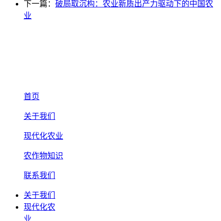
下一篇：
破局取沉构：农业新质出产力驱动下的中国农
业
首页
关于我们
现代化农业
农作物知识
联系我们
关于我们
现代化农
业