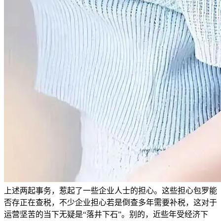
上述两起事务，惹起了一些企业人士的担心。这些担心包罗能
否存正在查税，不少企业担心若是倒查多年需要补税，这对于
运营坚苦的当下无疑是“落井下石”。别的，近些年受经济下