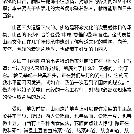
浓沉的口音，腼腆中掩饰不住热情，对旅客的各类问题从不厌
烦；本来要去干农活儿的大爷偶尔碰着熟人，就可能聊到日头
西斜。
山西不少遗留下来的、佛塔是释教文化的次要载体和传承
物，山西的不少四合院也受“中庸”思惟的影响而建。这代表着
山西文化正在几千年传承中遭到了儒释道文化的熏陶，向善、
天然、包涵的着这片地盘，也成绩了奸诈的山西人。
发展于山西阳泉的出名科幻做家刘慈欣正在《地火》里写
道：“‘过去的人来如许处所，到底为了什么？’艾娜问。‘为了
它。’教员举起一块黑石头，正在我们头灯的光柱中，它的无
数小平面闪闪发光。就如许，我第一次看到了固体的煤炭。”
做为本地娘子关电厂已经的一名工程师，刘慈欣必然深知煤炭
的价值取背后的意义。
受限于地舆前提，山西这片地盘上可以或许发展的生果蔬
菜并不丰硕，所以山西人爱吃面，也善做面，爱吃土豆，也善
做土豆。山西有上千种面食做法，花腔面点让人惊讶“像正在
做科研”；岚县土豆宴由凉菜16道、热菜46道、从食40道、从