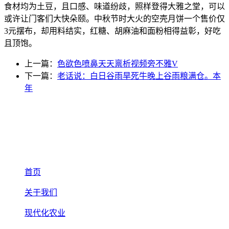
食材均为土豆，且口感、味道纷歧，照样登得大雅之堂，可以
或许让门客们大快朵颐。中秋节时大火的空壳月饼一个售价仅
3元摆布，却用料结实，红糖、胡麻油和面粉相得益彰，好吃
且顶饱。
上一篇：
色欲色喷鼻天天禀析视频旁不雅V
下一篇：
老话说：白日谷雨旱死牛晚上谷雨粮满仓。本
年
首页
关于我们
现代化农业