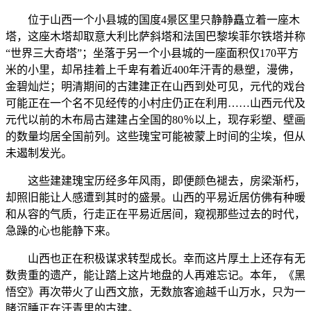
位于山西一个小县城的国度4景区里只静静矗立着一座木
塔，这座木塔却取意大利比萨斜塔和法国巴黎埃菲尔铁塔并称
“世界三大奇塔”；坐落于另一个小县城的一座面积仅170平方
米的小里，却吊挂着上千卑有着近400年汗青的悬塑，漫佛，
金碧灿烂；明清期间的古建建正在山西到处可见，元代的戏台
可能正在一个名不见经传的小村庄仍正在利用……山西元代及
元代以前的木布局古建建占全国的80％以上，现存彩塑、壁画
的数量均居全国前列。这些瑰宝可能被蒙上时间的尘埃，但从
未遏制发光。
这些建建瑰宝历经多年风雨，即便颜色褪去，房梁渐朽，
却照旧能让人感遭到其时的盛景。山西的平易近居仿佛有种暖
和从容的气质，行走正在平易近居间，窥视那些过去的时代，
急躁的心也能静下来。
山西也正在积极谋求转型成长。幸而这片厚土上还存有无
数贵重的遗产，能让踏上这片地盘的人再难忘记。本年，《黑
悟空》再次带火了山西文旅，无数旅客逾越千山万水，只为一
睹沉睡正在汗青里的古建。