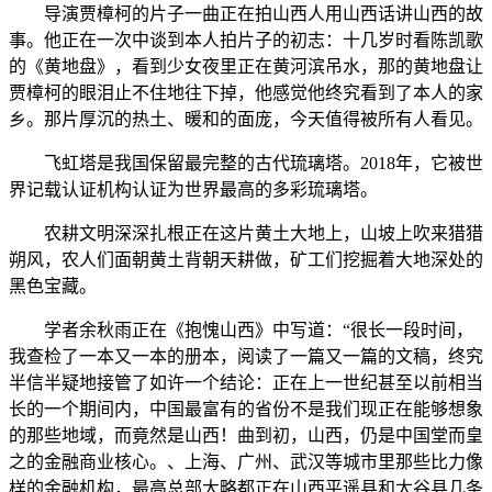
导演贾樟柯的片子一曲正在拍山西人用山西话讲山西的故
事。他正在一次中谈到本人拍片子的初志：十几岁时看陈凯歌
的《黄地盘》，看到少女夜里正在黄河滨吊水，那的黄地盘让
贾樟柯的眼泪止不住地往下掉，他感觉他终究看到了本人的家
乡。那片厚沉的热土、暖和的面庞，今天值得被所有人看见。
飞虹塔是我国保留最完整的古代琉璃塔。2018年，它被世
界记载认证机构认证为世界最高的多彩琉璃塔。
农耕文明深深扎根正在这片黄土大地上，山坡上吹来猎猎
朔风，农人们面朝黄土背朝天耕做，矿工们挖掘着大地深处的
黑色宝藏。
学者余秋雨正在《抱愧山西》中写道：“很长一段时间，
我查检了一本又一本的册本，阅读了一篇又一篇的文稿，终究
半信半疑地接管了如许一个结论：正在上一世纪甚至以前相当
长的一个期间内，中国最富有的省份不是我们现正在能够想象
的那些地域，而竟然是山西！曲到初，山西，仍是中国堂而皇
之的金融商业核心。、上海、广州、武汉等城市里那些比力像
样的金融机构，最高总部大略都正在山西平遥县和太谷县几条