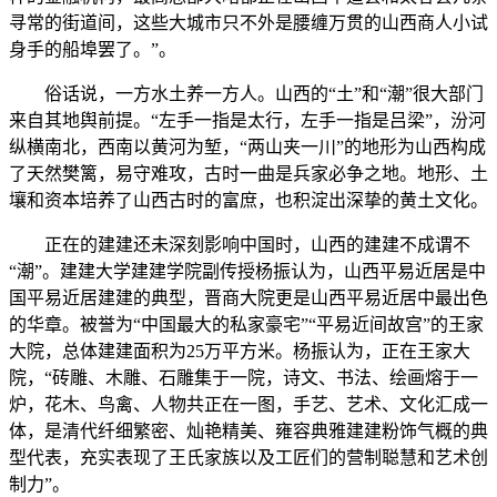
寻常的街道间，这些大城市只不外是腰缠万贯的山西商人小试
身手的船埠罢了。”。
俗话说，一方水土养一方人。山西的“土”和“潮”很大部门
来自其地舆前提。“左手一指是太行，左手一指是吕梁”，汾河
纵横南北，西南以黄河为堑，“两山夹一川”的地形为山西构成
了天然樊篱，易守难攻，古时一曲是兵家必争之地。地形、土
壤和资本培养了山西古时的富庶，也积淀出深挚的黄土文化。
正在的建建还未深刻影响中国时，山西的建建不成谓不
“潮”。建建大学建建学院副传授杨振认为，山西平易近居是中
国平易近居建建的典型，晋商大院更是山西平易近居中最出色
的华章。被誉为“中国最大的私家豪宅”“平易近间故宫”的王家
大院，总体建建面积为25万平方米。杨振认为，正在王家大
院，“砖雕、木雕、石雕集于一院，诗文、书法、绘画熔于一
炉，花木、鸟禽、人物共正在一图，手艺、艺术、文化汇成一
体，是清代纤细繁密、灿艳精美、雍容典雅建建粉饰气概的典
型代表，充实表现了王氏家族以及工匠们的营制聪慧和艺术创
制力”。