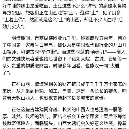
好午睡的缘由是爱吃面、土豆这些不那么“洋气”的高碳水食物
导致犯困。旅客们正在山西吃得“土”，逛得“土”，见了良多
“土着土偶”，然而就是这么“土”的山西，却让不少人曲呼“后
劲儿实大”。
明清期间，晋商纵横欧亚九千里、称雄商界五百年，创立
了中国第一家票号日昇昌，被认为是中国现代银行业的开山开
山祖师，可谓古时“华尔街”。而这些时髦的“弄潮儿”——商人
们的文雅快乐喜爱也给后世留下了诸如大院、古城、晋剧等一
系列贵重的物质取财富，时隔多年回看，也能叹一句“太雅
了”。
正在山西，取煤炭相关的财产链形成了千千千万个家庭的
来历。从开采到运输、加工、售卖，这是一条长长的链条，哺
育着无数山西人，也默默支持起了良多城市的富贵。
正在这些古建建间穿越、长大的山西人也总透着一股憨
厚、淡然、败坏的劲儿。面店老板会正在给顾客上菜后不等给
钱就沉沉睡去；面临镜头，山西大姨们会欠好意义地笑，操着