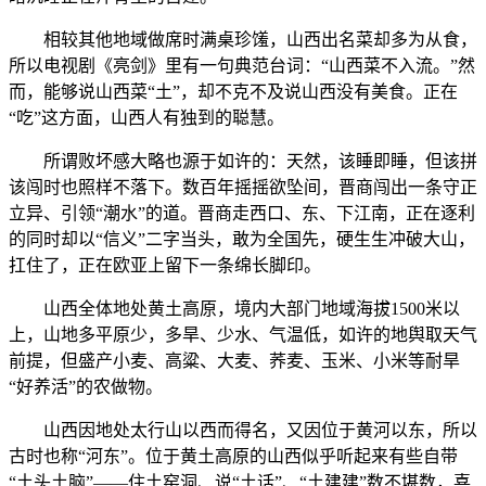
相较其他地域做席时满桌珍馐，山西出名菜却多为从食，
所以电视剧《亮剑》里有一句典范台词：“山西菜不入流。”然
而，能够说山西菜“土”，却不克不及说山西没有美食。正在
“吃”这方面，山西人有独到的聪慧。
所谓败坏感大略也源于如许的：天然，该睡即睡，但该拼
该闯时也照样不落下。数百年摇摇欲坠间，晋商闯出一条守正
立异、引领“潮水”的道。晋商走西口、东、下江南，正在逐利
的同时却以“信义”二字当头，敢为全国先，硬生生冲破大山，
扛住了，正在欧亚上留下一条绵长脚印。
山西全体地处黄土高原，境内大部门地域海拔1500米以
上，山地多平原少，多旱、少水、气温低，如许的地舆取天气
前提，但盛产小麦、高粱、大麦、荞麦、玉米、小米等耐旱
“好养活”的农做物。
山西因地处太行山以西而得名，又因位于黄河以东，所以
古时也称“河东”。位于黄土高原的山西似乎听起来有些自带
“土头土脑”——住土窑洞、说“土话”、“土建建”数不堪数，喜