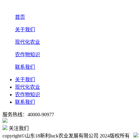
首页
关于我们
现代化农业
农作物知识
联系我们
关于我们
现代化农业
农作物知识
联系我们
服务热线：40000-90977
关注我们
copyright©山东18新利luck农业发展有限公司 2024版权所有