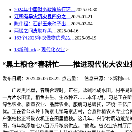
2024年中国财务政策施行环…
2025-03-30
江稀有旱灾沉灾县四分之
…
2025-01-21
陈伟程：西部玉米种子出…
2025-02-04
两腿之间皮肤痒黑…
2025-04-16
163个‖2025年农做物优秀品…
2025-05-19
18新利luck
>
现代化农业
>
“黑土粮仓”春耕忙——推进现代化大农业
发布日期：2025-06-06 08:25 点击量：
信息来源：18新利luck
广袤黑地盘，春耕合理时。正在，盐碱地成水田，村平易近
一片片水田里，稻鱼共生、生态种养……本年2月，习总正在
绿色农业、质量农业、品牌农业。服膺习总嘱托，环绕“千亿斤
优。正在省公从岭市陶家屯镇马家店村，合鑫种植农人专业合做
户张柏松正驾驶农机正在田里插秧。这几年，兴学村周边荒芜的
田，每年能添加七八百万斤粮食供应。”他说。省农业农村厅