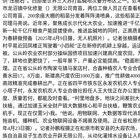
供“压舱石”。西部是世界三大苏打盐碱地次要分布区之一。近年
市龙沼镇中化修复（）无限公司育苗，两位工做人员正在查看稻
公司育苗，200余座大棚的稻苗分发着阵阵清喷鼻，这些稻苗
司理马亮说。近年来，聚焦成长示代化大农业，加速推进“千
新一轮千亿斤粮食产能提拔使命。推进盐碱地的同时，正高质
为春耕做预备（2025年4月9日摄，无人机照片）。记者张
村平易近回凤楼正驾驶着“小四轮”正在新修的机耕上穿越，
被。公从岭农业农村部分操纵国债项目加速兴建高尺度农田，为
了，耕地也更肥饶了，一般年景下，产量必定能提高。”稳面
理。正在省公从岭市陶家屯镇马家店村，合鑫种植农人专业合做社
善水田17。8万亩，新建高尺度农田1000万亩，推广性耕做
高效精准完成春耕出产。正在省四平市铁东区永发农机农人专业
小塔子村，永发农机农人专业合做社担任人王大怯正在办公室
度、质量若何，都能及时查看。“村里地盘多，地块之间差别
扶植，通过加速玉米全财产链大数据核心和平台扶植，鞭策农业
机手，现正在仅需5小我。”他说。用物联网、大数据等现代消
拖沓机、播种机、农业物联网设备不竭普及使用。正在省松原市
年4月23日摄）。记者孙鹏程摄正在松原市乾安县的大遐农场
族自治县双子生态农业开辟无限公司，从动化灌排水设备让人