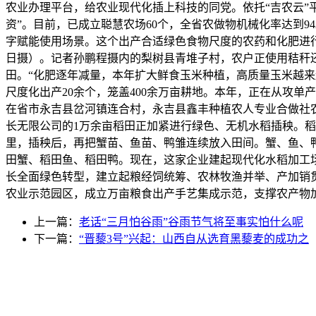
农业办理平台，给农业现代化插上科技的同党。依托“吉农云”平
资”。目前，已成立聪慧农场60个，全省农做物机械化率达到
字赋能使用场景。这个出产合适绿色食物尺度的农药和化肥进行绿
日摄）。记者孙鹏程摄内的梨树县青堆子村，农户正使用秸秆
田。“化肥逐年减量，本年扩大鲜食玉米种植，高质量玉米越
尺度化出产20余个，笼盖400余万亩耕地。本年，正在从攻
在省市永吉县岔河镇连合村，永吉县鑫丰种植农人专业合做社农
长无限公司的1万余亩稻田正加紧进行绿色、无机水稻插秧。
里，插秧后，再把蟹苗、鱼苗、鸭雏连续放入田间。蟹、鱼、
田蟹、稻田鱼、稻田鸭。现在，这家企业建起现代化水稻加工
长全面绿色转型，建立起粮经饲统筹、农林牧渔并举、产加销
农业示范园区，成立万亩粮食出产手艺集成示范，支撑农产物加
上一篇：
老话“三月怕谷雨”谷雨节气将至事实怕什么呢
下一篇：
“晋藜3号”兴起：山西自从选育黑藜麦的成功之