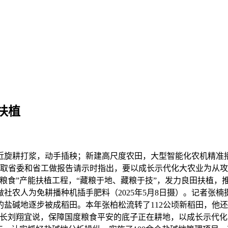
扶植
旋耕打浆，动手插秧；新建高尺度农田，大型智能化农机精准播
听取省委和省工做报告请示时指出，要以成长示代化大农业为从
粮食”产能扶植工程，“藏粮于地、藏粮于技”，发力良田扶植，
社农人为免耕播种机插手肥料（2025年5月8日摄）。记者张
盐碱地逐步被成稻田。本年张柏松流转了112公顷新稻田，他
厅长刘翔宜说，保障国度粮食平安的底子正在耕地，以成长示代