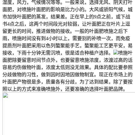
湿度，风力，气候情况等等。一般来说，选择无风、阴天打叶
面肥，对喷施叶面肥的影响是比力小的。大风或骄阳气候，城
市加快叶面肥的蒸发，结果差。正在早上的9点之前，或下战
书4点之后，这两个时间段光对较弱，让叶面肥正在叶片上逗
留更长的时间，推进做物的接收。一般的叶面肥喷施之后下
雨，喷施时间没有到4小时以上，需要别的补喷一次，而免疫
提质剂叶面肥采用以色列螯聚能手艺，螯聚能工艺更平安，易
接收，下雨十分钟无需沉喷，很是适合种植户选择。
喷施叶
面肥除要留意时间节点外，也要留意喷施浓度，浓渡过高的话
容易灼伤做物叶面，浓度太低则没无效果。具体的配比要参照
分歧做物的习性，做到因时因地因做物制宜。现正在市场上的
叶面肥产物很是多，质量各有分歧，为了达到结果，除了要按
照以上的方式来准确喷施外，还要准确的选择叶面肥品牌。