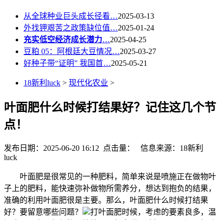
从全球种业巨头成长径看…
2025-03-13
外找钾艰苦之政策缺位值…
2025-01-24
充实低空经济成长潜力
…
2025-04-25
豆粕 05：阿根廷大豆情况…
2025-03-27
好种子带“证明” 我国首…
2025-05-21
18新利luck
>
现代化农业
>
叶面肥什么时候打结果好？记住这几个节
点！
发布日期：2025-06-20 16:12 点击量：
信息来源：18新利
luck
叶面肥是很常见的一种肥料，简单来说是喷施正在做物叶
子上的肥料，能快速弥补做物所需养分，想达到抱负的结果，
准确的利用叶面肥很是主要。那么，叶面肥什么时候打结果
好？要留意哪些问题？
打叶面肥时候，考虑的要素良多，温