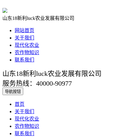
山东18新利luck农业发展有限公司
网站首页
关于我们
现代化农业
农作物知识
联系我们
山东18新利luck农业发展有限公司
服务热线：40000-90977
导航按钮
首页
关于我们
现代化农业
农作物知识
联系我们