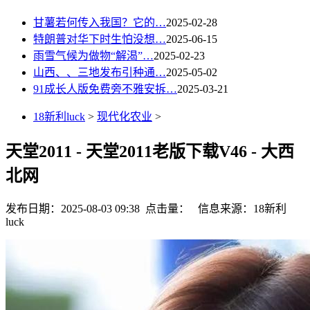
甘薯若何传入我国？它的…
2025-02-28
特朗普对华下时生怕没想…
2025-06-15
雨雪气候为做物“解渴”…
2025-02-23
山西、、三地发布引种通…
2025-05-02
91成长人版免费旁不雅安拆…
2025-03-21
18新利luck
>
现代化农业
>
天堂2011 - 天堂2011老版下载V46 - 大西
北网
发布日期：2025-08-03 09:38 点击量：
信息来源：18新利
luck