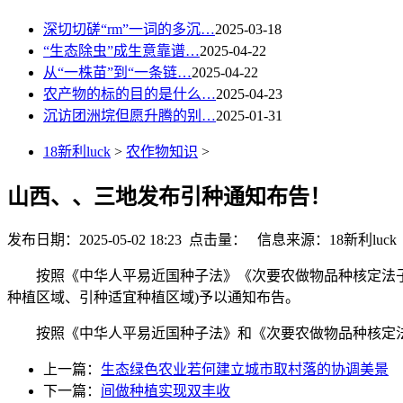
深切切磋“rm”一词的多沉…
2025-03-18
“生态除虫”成生意靠谱…
2025-04-22
从“一株苗”到“一条链…
2025-04-22
农产物的标的目的是什么…
2025-04-23
沉访团洲垸但愿升腾的别…
2025-01-31
18新利luck
>
农作物知识
>
山西、、三地发布引种通知布告！
发布日期：2025-05-02 18:23 点击量：
信息来源：18新利luck
按照《中华人平易近国种子法》《次要农做物品种核定法子》
种植区域、引种适宜种植区域)予以通知布告。
按照《中华人平易近国种子法》和《次要农做物品种核定法子
上一篇：
生态绿色农业若何建立城市取村落的协调美景
下一篇：
间做种植实现双丰收