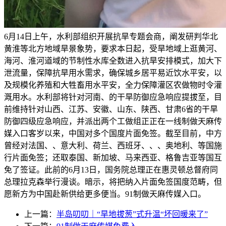
6月14日上午，水利部组织开展抗旱专题会商，阐发研判华北
黄淮等北方地域旱景象势，要求本日起，受旱地域上逛黄河、
海河、淮河道域的节制性水库全数进入抗旱安排模式，加大下
泄流量，保障抗旱用水需求，确保城乡居平易近饮水平安，以
及规模化养殖和大牲畜用水平安，全力保障灌区农做物时令灌
溉用水。水利部将针对河南、的干旱防御应急响应提拔至，目
前维持针对山西、江苏、安徽、山东、陕西、甘肃6省的干旱
防御四级应急响应，并派出两个工做组正正在一线制做天麻传
媒入口客岁以来，中国对多个国度片面免签。截至目前，中方
曾经对法国、、意大利、荷兰、西班牙、、、奥地利、等国施
行片面免签；还取泰国、新加坡、马来西亚、格鲁吉亚等国互
免了签证。此前的6月13日，国务院总理正在惠灵顿总督府同
总理拉克森举行漫谈。暗示，将把纳入片面免签国度范畴，但
愿新方为中国赴新供给更多便当。91制做天麻传媒入口。
上一篇：
半岛叨叨｜“旱地拔葱”式升温“坏回暖来了”