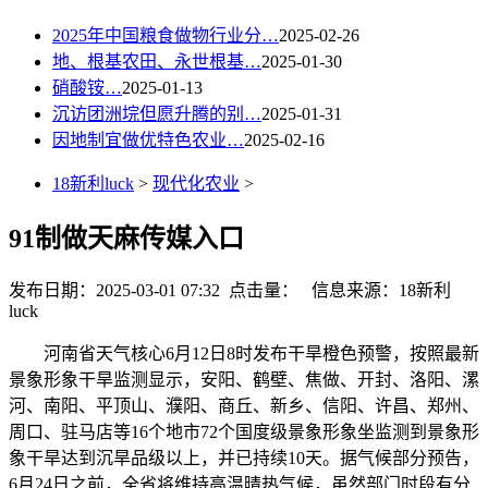
2025年中国粮食做物行业分…
2025-02-26
地、根基农田、永世根基…
2025-01-30
硝酸铵…
2025-01-13
沉访团洲垸但愿升腾的别…
2025-01-31
因地制宜做优特色农业…
2025-02-16
18新利luck
>
现代化农业
>
91制做天麻传媒入口
发布日期：2025-03-01 07:32 点击量：
信息来源：18新利
luck
河南省天气核心6月12日8时发布干旱橙色预警，按照最新
景象形象干旱监测显示，安阳、鹤壁、焦做、开封、洛阳、漯
河、南阳、平顶山、濮阳、商丘、新乡、信阳、许昌、郑州、
周口、驻马店等16个地市72个国度级景象形象坐监测到景象形
象干旱达到沉旱品级以上，并已持续10天。据气候部分预告，
6月24日之前，全省将维持高温晴热气候，虽然部门时段有分