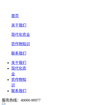
首页
关于我们
现代化农业
农作物知识
联系我们
关于我们
现代化农
业
农作物知
识
联系我们
服务热线：40000-90977