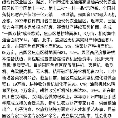
级现代农业园区。据悉，泸州市江阳区通滩高粱油菜现代农业
园区位于全国第十一批、第十二批“一村一品”示范镇、全国村
落特色财产产值超十亿元镇——通滩镇，是国窖1573最大无机
原粮，2022年获评四川省三星级现代农业园区。近年来，园区
鼎力夯基固本完美根本配套，鞭策财产持续蓄势扩面，构成
“一园双核”成长款式，焦点区总耕地面积1。3万亩，相对集中
连全面积7614。3亩。此中，焦点区无机高粱财产种植面积1。
25亩，占园区焦点区耕地面积95。9%，油菜财产种植面积1。
06万亩，占园区焦点区耕地面积81。52%。园区高尺度推进根
本设备扶植，高程度设置装备摆设农机配备资本，抢抓“天府
良机”步履契机。目前园区焦点区配备旋耕机、灭茬机、收割
机、高粱脱壳机、无人机、秸秆破坏机等农机配备72台，此中
新增各类农机22台。截至目前，园区焦点区高粱机械化耕做面
积1。19万亩，耕种收分析机械化率达91。6%；油菜机械化耕
做面积0。7万余亩，耕种收分析机械化率达88。69%。正在取
四川省农科院、农科院合做的根本上，本年取泸州市职业手艺
学院成立持久合做关系，新引进农业财产专家11名，供给粮油
出产、电子消息、农旅打制等方面专业人才和手艺办事，目前
园区专家工做坐专家达40余名。成立集农资超市、社会化办