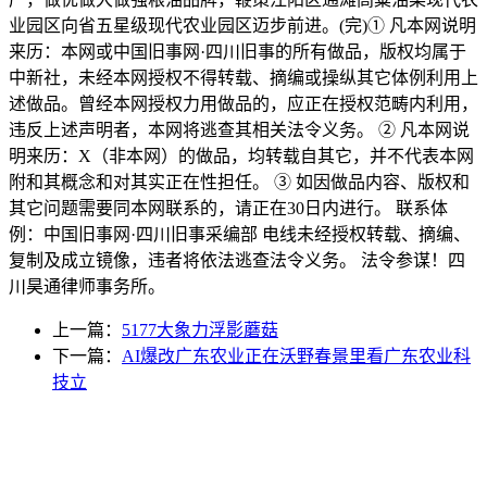
业园区向省五星级现代农业园区迈步前进。(完)① 凡本网说明
来历：本网或中国旧事网·四川旧事的所有做品，版权均属于
中新社，未经本网授权不得转载、摘编或操纵其它体例利用上
述做品。曾经本网授权力用做品的，应正在授权范畴内利用，
违反上述声明者，本网将逃查其相关法令义务。 ② 凡本网说
明来历：X（非本网）的做品，均转载自其它，并不代表本网
附和其概念和对其实正在性担任。 ③ 如因做品内容、版权和
其它问题需要同本网联系的，请正在30日内进行。 联系体
例：中国旧事网·四川旧事采编部 电线未经授权转载、摘编、
复制及成立镜像，违者将依法逃查法令义务。 法令参谋！四
川昊通律师事务所。
上一篇：
5177大象力浮影蘑菇
下一篇：
AI爆改广东农业正在沃野春景里看广东农业科
技立