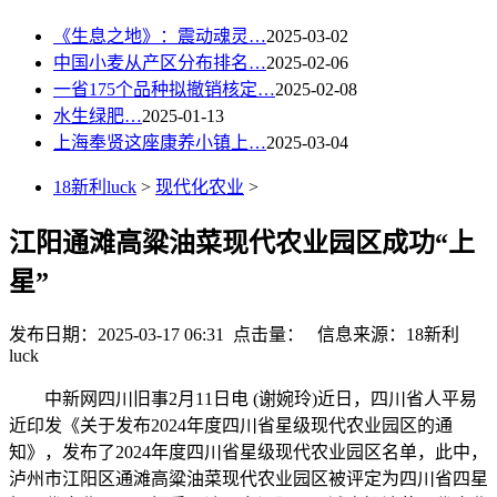
《生息之地》：震动魂灵…
2025-03-02
中国小麦从产区分布排名…
2025-02-06
一省175个品种拟撤销核定…
2025-02-08
水生绿肥…
2025-01-13
上海奉贤这座康养小镇上…
2025-03-04
18新利luck
>
现代化农业
>
江阳通滩高粱油菜现代农业园区成功“上
星”
发布日期：2025-03-17 06:31 点击量：
信息来源：18新利
luck
中新网四川旧事2月11日电 (谢婉玲)近日，四川省人平易
近印发《关于发布2024年度四川省星级现代农业园区的通
知》，发布了2024年度四川省星级现代农业园区名单，此中，
泸州市江阳区通滩高粱油菜现代农业园区被评定为四川省四星