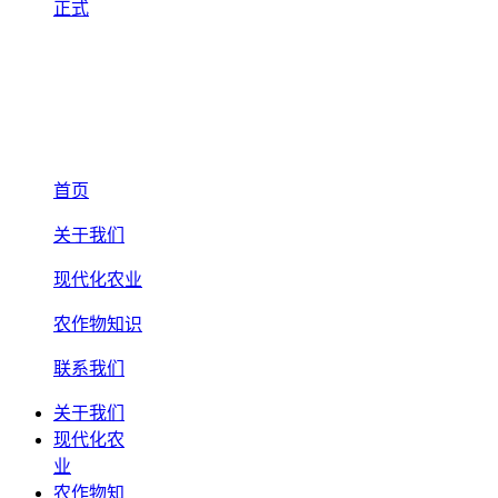
正式
首页
关于我们
现代化农业
农作物知识
联系我们
关于我们
现代化农
业
农作物知