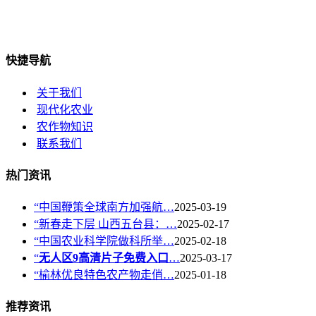
快捷导航
关于我们
现代化农业
农作物知识
联系我们
热门资讯
“中国鞭策全球南方加强航…
2025-03-19
“新春走下层 山西五台县：…
2025-02-17
“中国农业科学院做科所举…
2025-02-18
“
无人区9高清片子免费入口
…
2025-03-17
“榆林优良特色农产物走俏…
2025-01-18
推荐资讯