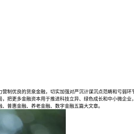
营制优良的货泉金融，切实加强对严沉计谋沉点范畴和亏弱环节
局，把更多金融资本用于推进科技立异、绿色成长和中小微企业
融、普惠金融、养老金融、数字金融五篇大文章。