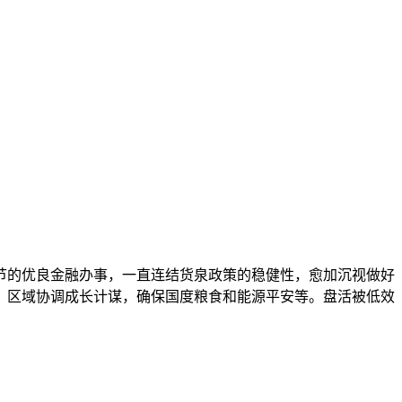
的优良金融办事，一直连结货泉政策的稳健性，愈加沉视做好
，区域协调成长计谋，确保国度粮食和能源平安等。盘活被低效