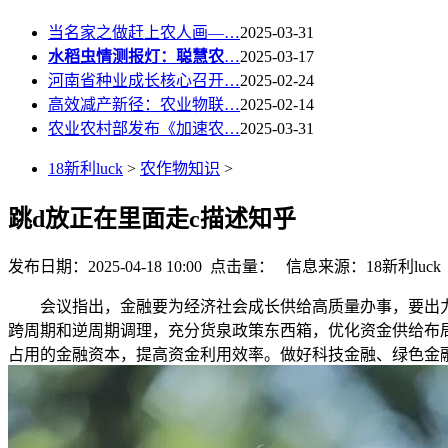
当名家之做赶上农人画—…
2025-03-31
水稻虫情测报灯：聪慧农
…
2025-03-17
河南省种业成长核心召开…
2025-02-24
高效减产新径：农业物联…
2025-02-14
农业农村部发布《加速农…
2025-03-31
18新利luck
>
农作物知识
>
跳d放正在里面走c描述知乎
发布日期：2025-04-18 10:00 点击量：
信息来源：18新利luck
会议指出，金融要为经济社会成长供给高质量办事，要出力
跨周期和逆周期调理，充分货泉政策东西箱，优化资金供给布
占用的金融资本，提高资金利用效率。做好科技金融、绿色金