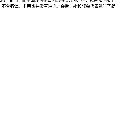
行，不合错误。卡莱斯并没有讲话。会后，她和取会代表进行了简