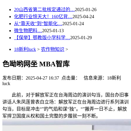
20山西省第二批核定通过的…
2025-01-26
化肥行业惊天大！160亿背…
2025-04-24
从“靠天收”到“智能化…
2025-01-24
微生物肥料…
2025-01-13
【保举】鄂教版小学科学…
2025-01-29
18新利luck
>
农作物知识
>
色呦哟网坐 MBA智库
发布日期：2025-04-27 16:37 点击量：
信息来源：18新利
luck
此前，对于解放军正在台海周边的演训勾当，国台办旧事
讲话人朱凤莲曾表白立场：解放军正在台海周边进行系列演训
勾当，目标是冲击“”的气焰和谋“独”。“”搬弄一日不止，解放
军捍卫国度从权和国土完整的步履就一刻不断。