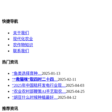
快捷导航
关于我们
现代化农业
农作物知识
联系我们
热门资讯
“鱼类选择育种…
2025-01-13
“
“救猫咪”取四时二十四
…
2025-02-11
“2025年中国秸秆发电行业现…
2025-04-03
“农业农村部鞭策AI手艺取农…
2025-04-25
“胡豆什么时候种植最好…
2025-04-12
推荐资讯