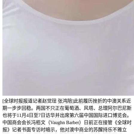
[全球时报报道记者赵觉珵 张鸿陪]此前履历挫折的中澳关系近
期一步步回稳。两国不只正在葡萄酒、风塔、总理阿尔巴尼斯
也将于11月4日至7日访华并出席第六届中国国际进口博览会。
中国商会会长冯栢文（Vaughn Barber）日前正在接管《全球时
报》记者书面专访时暗示，他对澳中商业的苏醒持乐不雅立