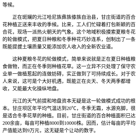
等候。
正在斑斓的元江哈尼族彝族傣族自治县，甘庄街道的百合
花种植正送来丰收的季候。比来，工人们忙碌着打包新颖的百
合花，现场一派热火朝天的气象。这个地域积极摸索夏粮冬花
的轮做模式，把夏日种粮和冬季种花巧妙连系，创制出了一条
既能提拔土壤质量又能添加农人收入的全新农业道。
这种夏粮冬花的轮做模式，简单来说就是正在夏日种植粮
食做物，而正在冬季则种植花草。这一立异不只处理了保守农
业单一做植惹起的连做妨碍，实正做到了可持续成长。对于农
人来说，这可是个大好机遇，既能正在炎天、冬天两季都增
收，又能最大化操纵地盘。
元江的天气前提和地盘资本无疑是这一轮做模式成功的根
本。甘庄坝区年平均气温达到20℃，冬季无霜，水源充脚，很
是适合冬季花草的种植。目前，甘庄街道的百合种植面积已达
200余亩，每亩可种植8000到10000株。因而，估计每亩的平均
产值能达到9万元，这无疑是个让动的数字。