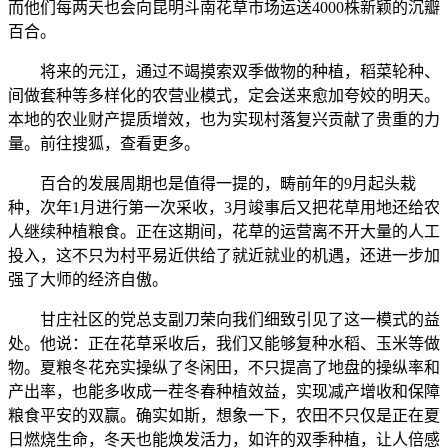
而他们每两天也会向昆明斗南花草市场运送4000株新颖的沉瓣
百合。
将来的元江，通过不竭摸索双季做物的种植，稻菜轮种、
间做套种等多样化的农营业模式，定会送来愈加夸姣的明天。
本地的农业财产提质增效，也为实现村落复兴贡献了贵重的力
量。前往搜狐，查看更多。
百合的发展周期也是值得一提的，畴前年的9月起头栽
种，次年1月进行第一次采收，3月竣事后又把花草用地还给农
人继续种植粮食。正在这期间，花草的运营离不开大量的人工
投入，这不只为村平易近供给了就近就业的机遇，还进一步加
强了大师的经济自傲。
甘庄社区的党总支副刀荣向我们细致引见了这一模式的益
处。他说：正在花草采收后，我们又能够复种水稻、玉米等做
物。夏粮冬花充实操纵了冬闲田，不只提高了地盘的操纵率和
产出率，也能多收成一茬冬春种植效益，实现减产增收和保障
粮食平安的双赢。确实如斯，想象一下，农田不只仅是正在夏
日燃烧生命，冬天也能焕发活力，如许的双季种植，让人倍感