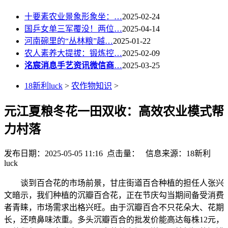
十要素农业景象形象坐：…
2025-02-24
国乒女单三军覆没！两位…
2025-04-14
河南碗里的“丛林粮”越…
2025-01-22
农人素养大提拔：锻炼控…
2025-02-09
洺宸消息手艺资讯微信商
…
2025-03-25
18新利luck
>
农作物知识
>
元江夏粮冬花一田双收：高效农业模式帮
力村落
发布日期：2025-05-05 11:16 点击量：
信息来源：18新利
luck
谈到百合花的市场前景，甘庄街道百合种植的担任人张兴
文暗示，我们种植的沉瓣百合花，正在节庆勾当期间备受消费
者青睐，市场需求出格兴旺。由于沉瓣百合不只花朵大、花期
长，还喷鼻味浓重。多头沉瓣百合的批发价能高达每株12元，