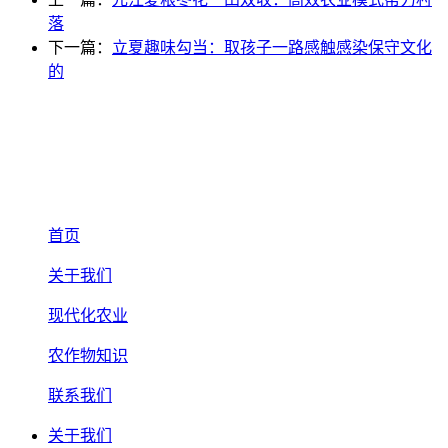
落
下一篇：
立夏趣味勾当：取孩子一路感触感染保守文化
的
首页
关于我们
现代化农业
农作物知识
联系我们
关于我们