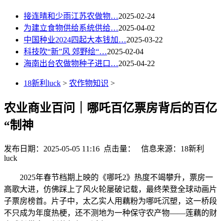
接连晴和少雨江苏农做物…
2025-02-24
为建立食物供给系统供给…
2025-04-02
中国种业2024四起大本钱加…
2025-03-22
科技吹“新”风 郊野绘“…
2025-02-04
海南出台农做物种子进口…
2025-04-22
18新利luck
>
农作物知识
>
农业商业百问｜哪吒百亿票房背后的百亿
“制神
发布日期：2025-05-05 11:16 点击量：
信息来源：18新利
luck
2025年春节档期上映的《哪吒2》热度不竭攀升，票房一
高歌大进，仿佛踩上了风火轮屡破记载，最终荣登全球动画片
子票房榜首。片子中，太乙实人用藕粉为哪吒沉塑，这一桥段
不只成为年度热梗，还不测地为一种保守农产物——莲藕的财