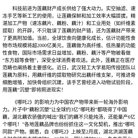
科技前进为莲藕财产成长供给了强大动力。实空抽滤、速
冻手艺等新工艺的使用，让莲藕保鲜和加工效率大幅提拔。精
湛加工产物（速冻藕片、藕粉、藕汁）和工业用处（如纤维素
提取）的开辟，不只耽误了莲藕的财产链，还为莲藕财产带来
了更高附加值。当前，全球饮食向健康化成长，估计功能性食
物市场规模将超2000亿美元，莲藕做为高纤维、低热量的功能
性食物，国际市场需求日益增加，藕粉、藕汁等产物被看做
“东方超等食物”，深受全球消费者欢送。此外，莲藕正在医疗
范畴也阐扬着主要感化。近日，武汉轻工大学易阳传授团队以
莲藕为原料，用藕纤维的提取物研究出藕纤维支架，可推进骨
细胞增殖，加快骨组织沉建，该手艺曾经进入动物试验阶段，
用莲藕“沉塑”即将照进现实！
《哪吒2》的影响力为中国农产物带来新一轮海外影响
力。片子中“藕粉沉塑”让全球约3亿“哪吒粉”都晓得了中国
藕，湖北藕农骄傲的喊出“我们的藕不只能炖汤，还能量产6亿
个哪吒！”各地莲藕品牌也纷纷抓住这一文化契机，推出“哪吒
同款”产物。据悉，自《哪吒2》上映至2月底，湖北洪湖莲藕