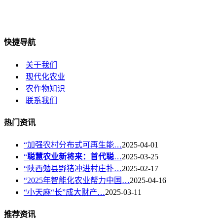
快捷导航
关于我们
现代化农业
农作物知识
联系我们
热门资讯
“加强农村分布式可再生能…
2025-04-01
“
聪慧农业新将来：首代聪
…
2025-03-25
“陕西勉县野猪冲进村庄扑…
2025-02-17
“2025年智能化农业帮力中国…
2025-04-16
“小天麻“长”成大财产…
2025-03-11
推荐资讯