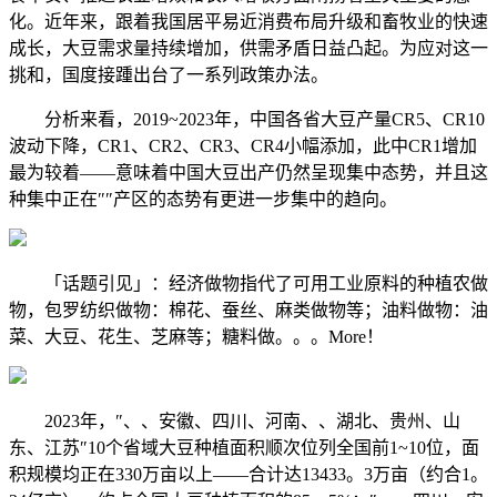
化。近年来，跟着我国居平易近消费布局升级和畜牧业的快速
成长，大豆需求量持续增加，供需矛盾日益凸起。为应对这一
挑和，国度接踵出台了一系列政策办法。
分析来看，2019~2023年，中国各省大豆产量CR5、CR10
波动下降，CR1、CR2、CR3、CR4小幅添加，此中CR1增加
最为较着——意味着中国大豆出产仍然呈现集中态势，并且这
种集中正在″″产区的态势有更进一步集中的趋向。
「话题引见」：经济做物指代了可用工业原料的种植农做
物，包罗纺织做物：棉花、蚕丝、麻类做物等；油料做物：油
菜、大豆、花生、芝麻等；糖料做。。。More！
2023年，″、、安徽、四川、河南、、湖北、贵州、山
东、江苏″10个省域大豆种植面积顺次位列全国前1~10位，面
积规模均正在330万亩以上——合计达13433。3万亩（约合1。