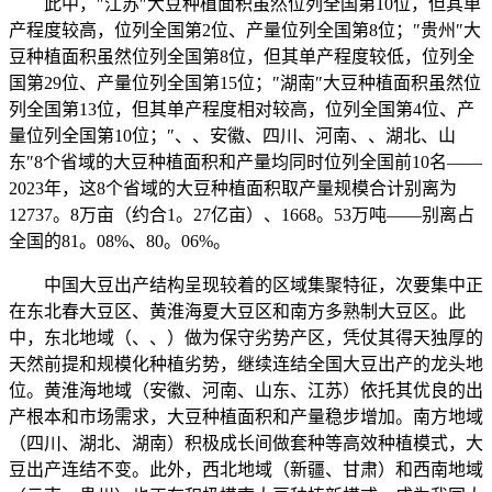
此中，″江苏″大豆种植面积虽然位列全国第10位，但其单
产程度较高，位列全国第2位、产量位列全国第8位；″贵州″大
豆种植面积虽然位列全国第8位，但其单产程度较低，位列全
国第29位、产量位列全国第15位；″湖南″大豆种植面积虽然位
列全国第13位，但其单产程度相对较高，位列全国第4位、产
量位列全国第10位；″、、安徽、四川、河南、、湖北、山
东″8个省域的大豆种植面积和产量均同时位列全国前10名——
2023年，这8个省域的大豆种植面积取产量规模合计别离为
12737。8万亩（约合1。27亿亩）、1668。53万吨——别离占
全国的81。08%、80。06%。
中国大豆出产结构呈现较着的区域集聚特征，次要集中正
在东北春大豆区、黄淮海夏大豆区和南方多熟制大豆区。此
中，东北地域（、、）做为保守劣势产区，凭仗其得天独厚的
天然前提和规模化种植劣势，继续连结全国大豆出产的龙头地
位。黄淮海地域（安徽、河南、山东、江苏）依托其优良的出
产根本和市场需求，大豆种植面积和产量稳步增加。南方地域
（四川、湖北、湖南）积极成长间做套种等高效种植模式，大
豆出产连结不变。此外，西北地域（新疆、甘肃）和西南地域