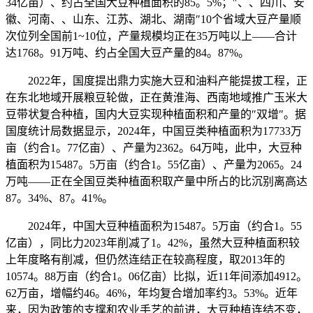
34亿亩）、约占全国大豆种植面积的85。5%；″、、四川、安
徽、河南、、山东、江苏、湖北、湖南″10个省域大豆产量顺
次位列全国前1~10位，产量规模均正在35万吨以上——合计
达1768。91万吨、约占全国大豆产量的84。87%。
2022年，国度提出鼎力实施大豆和油料产能提拔工程，正
在东北地域开展粮豆轮做，正在黄淮海、西南地域推广玉米大
豆带状复合种植，国内大豆实现种植面积和产量的″双增″。据
国度统计局数据显示，2024年，中国豆类种植面积为17733万
亩（约合1。77亿亩）、产量为2362。64万吨，此中，大豆种
植面积为15487。5万亩（约合1。55亿亩）、产量为2065。24
万吨——正在全国豆类种植面积取产量中所占的比沉别离高达
87。34%、87。41%。
2024年，中国大豆种植面积为15487。5万亩（约合1。55
亿亩），同比力2023年削减了1。42%，虽然大豆种植面积较
上年度略有削减，但仍然连结正在较高程度，取2013年的
10574。88万亩（约合1。06亿亩）比拟，近11年间添加4912。
62万亩，增幅约46。46%，年均复合增加率约3。53%。近年
来，因为政策的支撑和农业手艺的前进，大豆种植连结不变，