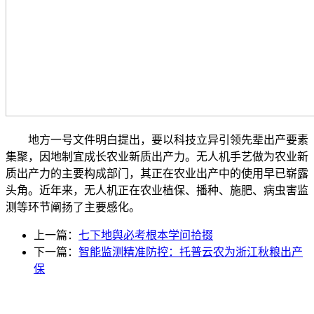
地方一号文件明白提出，要以科技立异引领先辈出产要素
集聚，因地制宜成长农业新质出产力。无人机手艺做为农业新
质出产力的主要构成部门，其正在农业出产中的使用早已崭露
头角。近年来，无人机正在农业植保、播种、施肥、病虫害监
测等环节阐扬了主要感化。
上一篇：
七下地舆必考根本学问拾掇
下一篇：
智能监测精准防控：托普云农为浙江秋粮出产
保