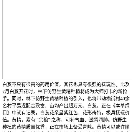
白芨不只有很高的药用价值，其花也具有很强的抚玩性。比及
7月白芨开花时，林下仿野生黄精种植将成为大师打卡的新抢
手。同时，林下仿野生黄精种植的引入，也将带动横街村40余
名村平易近配合致富，亩均产出超万元。白芨，正在《本草纲
目》中就有记录，白芨花朵呈紫红色，花形奇特，极具抚玩价
值。黄精，素有 “余粮” 之称，可补气血、滋肾润肺。仿野生
种植的黄精质量优秀，正在市场上备受青睐。黄精可以或许顺