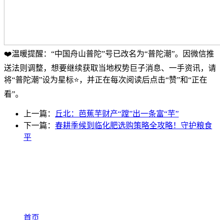
❤️温暖提醒：“中国舟山普陀”号已改名为“普陀潮”。因微信推
送法则调整，想要继续获取当地权势巨子消息、一手资讯，请
将“普陀潮”设为星标⭐️，并正在每次阅读后点击“赞”和“正在
看”。
上一篇：
丘北：芭蕉芋财产“蹚”出一条富“芋”
下一篇：
春耕季候到临化肥选购策略全攻略！守护粮食
平
首页