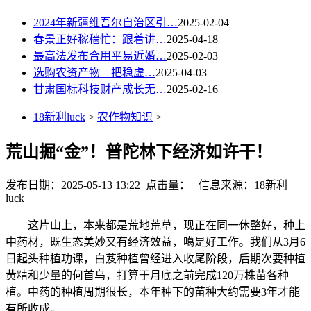
2024年新疆维吾尔自治区引…
2025-02-04
春景正好稼穑忙：跟着讲…
2025-04-18
最高法发布合用平易近婚…
2025-02-03
选购农资产物 把稳虚…
2025-04-03
甘肃国标科技财产成长无…
2025-02-16
18新利luck
>
农作物知识
>
荒山掘“金”！普陀林下经济如许干！
发布日期：2025-05-13 13:22 点击量：
信息来源：18新利
luck
这片山上，本来都是荒地荒草，现正在同一休整好，种上
中药材，既生态美妙又有经济效益，噶是好工作。我们从3月6
日起头种植功课，白芨种植曾经进入收尾阶段，后期次要种植
黄精和少量的何首乌，打算于月底之前完成120万株苗各种
植。中药的种植周期很长，本年种下的苗种大约需要3年才能
有所收成。