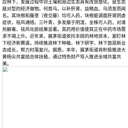
应林下，发展过程中对土壤和周边生态具有改良感化，是生态
敌对型的经济做物。何首乌，以补肝肾、益精血、乌须发而闻
名。其块根和藤茎（夜交藤）均可入药，块根能调度肝肾阴虚
症状，祛风通络。三叶青，多发展于阴湿，全株可入药，对清
热解毒、祛风化痰结果显著。其药用价值使其正在中药市场需
求不竭上升。近年来，展茅街道依托丰硕的林地资本，紧盯林
下经济新赛道，持续推进林下种植、林下研学、林下旅逛新业
态成长，帮力村落复兴。据悉，本年，展茅街道将积极推进大
黄杨尖共富结合体扶植，通过特色财产导入推进全域共富共
美。