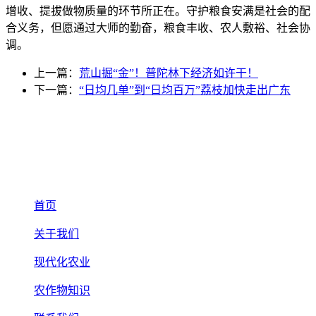
增收、提拔做物质量的环节所正在。守护粮食安满是社会的配
合义务，但愿通过大师的勤奋，粮食丰收、农人敷裕、社会协
调。
上一篇：
荒山掘“金”！普陀林下经济如许干！
下一篇：
“日均几单”到“日均百万”荔枝加快走出广东
首页
关于我们
现代化农业
农作物知识