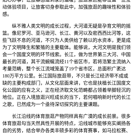
动体验项目，让旅客切身参取此中，加强旅逛的趣味性和体验
感。
纵不雅人类文明的成长过程，大河道无疑是孕育文明的摇
篮。像尼罗河、亚马逊河、长江、黄河以及密西西比河等，这
些飞跃不息的河道，不只为人类供给了赖以的水资本，更是成
为了文明降生和繁殖的主要载体。能够说，大河文明是我们领
会一个国度文明的环节线索。长江，做为世界第三大河、中国
最长的河道，其干流蜿蜒流经11个省区市，若将浩繁主流纳入
考量范畴，整个长江流域笼盖了19个省市区，总面积广袤达
180万平方公里。长江国际旅逛带，不只是长江经济带不成或
缺的主要构成部门，从文化层面来讲，它也是扶植长江国度文
化公园的应有之义，正在经济取文化范畴都占领着举脚轻沉的
地位。正在入境旅逛兴旺成长的当下，若何唱响新时代的长江
之歌，已然成为一个亟待深切探究的主要课题。
长江沿线的体育旅逛产物同样具有广漠的成长前景。很多
体育旅逛勾当天然具性开展的特点，沿线城市能够充实阐扬各
自的劣势，结合举办各类丰硕多彩的体育赛事，如马拉松赛、