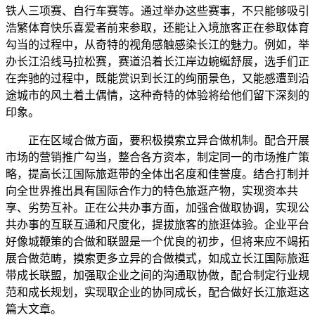
铁人三项赛、自行车赛等。通过举办这些赛事，不只能够吸引
浩繁体育快乐喜爱者前来参取，还能让入境旅客正在参取体育
勾当的过程中，从奇特的视角感触感染长江的魅力。例如，举
办长江沿线马拉松赛，赛道沿着长江岸边蜿蜒舒展，选手们正
在奔驰的过程中，既能赏识到长江的绚丽景色，又能感遭到沿
途城市的风土着土偶情，这种奇特的体验将给他们留下深刻的
印象。
正在区域合做方面，要积极摸索立异合做机制。配合开展
市场的营销推广勾当，整合各方资本，制定同一的市场推广策
略，提高长江国际旅逛带的全体出名度和佳誉度。结合打制并
向全世界推出具有国际合作力的特色旅逛产物，实现资本共
享、劣势互补。正在公共办事方面，加强合做取协调，实现公
共办事的互联互通和尺度化，提拔旅客的旅逛体验。企业平台
好像城鞭策的合做和联盟是一个优良的初步，但将来应不竭拓
展合做范畴，摸索更多立异的合做模式，如成立长江国际旅逛
带成长联盟，加强取企业之间的沟通取协做，配合制定行业规
范和成长规划，实现取企业的协同成长，配合做好长江旅逛这
篇大文章。