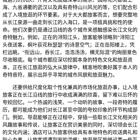
海、九省通衢的武汉以及具有奇特山川风光的等，它们配合形
成了入境旅逛的环节要素。对于大大都旅客而言，想要完整地
从长江泉源一曲走到长江的入海口，是一项极具挑和性的使
命。他们次要仍是通过沿线的各个城市来感触感染长江文化的
奇特魅力。例如，正在的浔阳江头，旅客能够领略到“浔阳江
头夜送客，枫叶荻花秋瑟瑟”的诗意空气；正在岳阳楼上，凭
栏远眺，“衔远山，吞长江，浩浩汤汤，横无际涯”的绚丽景色
尽收眼底。每个城市都应深切挖掘本身的特色文化和旅逛资
本，正在长江旅逛的弘大从旋律中，精准地吹奏好属于本人的
奇特音符，展示出异乎寻常的城市风貌和旅逛魅力。
还要供给尺度化取个性化兼具的市场化旅逛办事，让入境
旅客正在长江沿线的旅行中收成满满的欣喜，留下难以忘怀的
夸姣回忆。一个热诚的浅笑、一个动听的故事、一段奇特的履
历，都可能成为他们对长江甚至中国的夸姣印象的环节构成部
门。例如，导逛能够正在过程中，穿插一些取长江文化相关的
风趣故事和传说，让旅客正在赏识美景的同时，深切领会长江
的文化内涵；酒店可认为旅客供给具有本地特色的欢送典礼和
贴心办事，让旅客感遭到家的温暖；旅逛景区能够设置一些互