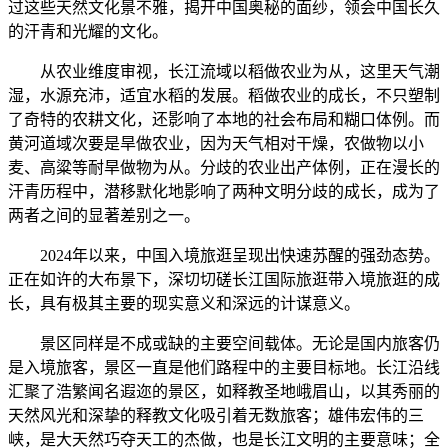
过这些天然文化景不雅，揭开中国奥秘的面纱，领会中国长久
的汗青和光耀的文化。
从农业维度审视，长江流域以稻做农业为从，这里天气潮
湿，水源充沛，适宜水稻的发展。稻做农业的成长，不只塑制
了奇特的农耕文化，还影响了本地的社会布局和糊口体例。而
黄河道域次要是旱做农业，因为天气相对干燥，农做物以小
麦、高粱等耐旱做物为从。分歧的农业出产体例，正在漫长的
汗青历程中，潜移默化地影响了两种文明分歧的成长，成为了
两者之间的显著差别之一。
2024年以来，中国入境旅逛呈现出快速苏醒的强劲态势。
正在如许的大布景下，深切切磋长江国际旅逛带入境旅逛的成
长，具有极其主要的现实意义和深远的计谋意义。
景区同样是不成或缺的主要空间载体。无论是国内旅客仍
是入境旅客，景区一直是他们路程中的主要目标地。长江沿线
汇聚了浩繁闻名遐迩的景区，如释教圣地峨眉山，以其秀丽的
天然风光和深挚的释教文化吸引着无数旅客；雄伟宏伟的三
峡，是大天然巧夺天工的杰做，也是长江文明的主要意味；全