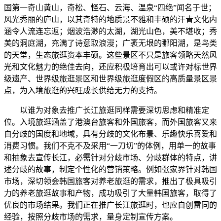
国第一奇山黄山，奇松、怪石、云海、温泉“四绝”闻名于世；
风光秀丽的庐山，以其奇特的地质景不雅和丰硕的汗青文化内
涵令人流连忘返；烟波浩渺的太湖，湖光山色，美不堪收；秀
美的洞庭湖，充满了诗意取浪漫；广袤无垠的鄱阳湖，是鸟类
的天堂，生态旅逛资本丰硕。这些景区不只是旅客领略天然风
光和文化魅力的绝佳去向，还应积极培育出可以或许对标世界
级遗产、世界级旅逛景区和世界级旅逛度假区的高质量景区景
点，为入境旅逛的兴旺成长供给无力的支持。
以谁为对象去推广长江旅逛同样需要深切思虑和精准定
位。入境旅逛涵盖了港澳台旅客和外国旅客，而外国旅客又来
自分歧的国度和地域，具有分歧的文化布景、乐趣快乐喜爱和
消费习惯。我们不克不及采用“一刀切”的体例，用单一的故事
和抽象去宣传长江，必需针对分歧市场、分歧群体的特点，讲
述分歧的故事，制定个性化的营销策略。例如张家界针对韩国
市场，深切领会韩国旅客对养老旅逛的需求，推出了极具吸引
力的养老旅逛故事和产物，成功吸引了大量韩国旅客，取得了
优良的市场结果。我们正在推广长江旅逛时，也应自创雷同的
经验，按照分歧市场的需求，量身定制宣传方案。