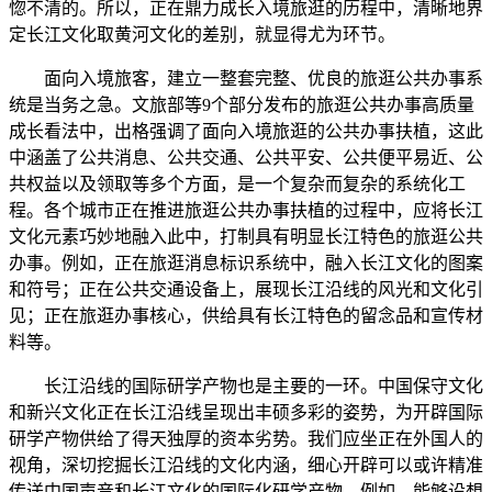
惚不清的。所以，正在鼎力成长入境旅逛的历程中，清晰地界
定长江文化取黄河文化的差别，就显得尤为环节。
面向入境旅客，建立一整套完整、优良的旅逛公共办事系
统是当务之急。文旅部等9个部分发布的旅逛公共办事高质量
成长看法中，出格强调了面向入境旅逛的公共办事扶植，这此
中涵盖了公共消息、公共交通、公共平安、公共便平易近、公
共权益以及领取等多个方面，是一个复杂而复杂的系统化工
程。各个城市正在推进旅逛公共办事扶植的过程中，应将长江
文化元素巧妙地融入此中，打制具有明显长江特色的旅逛公共
办事。例如，正在旅逛消息标识系统中，融入长江文化的图案
和符号；正在公共交通设备上，展现长江沿线的风光和文化引
见；正在旅逛办事核心，供给具有长江特色的留念品和宣传材
料等。
长江沿线的国际研学产物也是主要的一环。中国保守文化
和新兴文化正在长江沿线呈现出丰硕多彩的姿势，为开辟国际
研学产物供给了得天独厚的资本劣势。我们应坐正在外国人的
视角，深切挖掘长江沿线的文化内涵，细心开辟可以或许精准
传送中国声音和长江文化的国际化研学产物。例如，能够设想