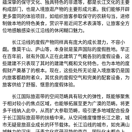
蕴深挚的保守文化、独具特色的非遗等，都是长江文化的主要
构成部门，也是入境旅逛产物的主要形成元素。我们能够开辟
更多雷同的体验项目，如组织旅客参取保守的农耕勾当，进修
制做本地的特色美食，赏识平易近间艺术表演等，让旅客全方
位地感触感染长江沿线的休闲糊口魅力。
长江沿线的度假产物同样具有庞大的成长潜力，不容小
觑。像莫干山、庐山等，本身就是蜚声国际的度假胜地。早正
在百年前，就有外国人正在此建筑了气概各别的度假设备，这
些建建不只表现了其时的建建气概和文化特色，也为本地的度
假财产奠基了的根本。现在，这些处所无论是入境旅客仍是国
内旅客都趋附者众，其优良的度假空气和完美的配套设备，为
旅客供给了舒服、惬意的度假体验。
长江国际旅逛带的空间范畴具有较大的弹性，既能够聚焦
于相对较小的焦点区域，也能够拓展至更为广漠的范畴。将更
多干线纳入此中，从而扩大参取范畴，吸引更多地域配合投身
于长江国际旅逛带的扶植中来。从空间维度憧憬长江之歌，城
市无疑是旅逛业成长的环节载体。长江沿线的城市，如充满山
城魅力的沉庆、汗青文化底蕴深挚的南京、国际化大都会上