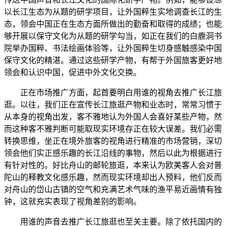
以长江生态为从题的研学项目，让外国粹生实地调查长江的生
态，领会中国正在生态方面所做出的勤奋和取得的成绩；也能
够开展以保守文化为从题的研学勾当，如正在我们的白鹿洞书
院举办国粹、书法绘画体验等，让外国粹生切身感触感染中国
保守文化的精湛。通过这些研学产物，有帮于外国旅客更好地
领会和认识中国，促进中外文化交换。
正在市场推广方面，起首要明白用谁的视角去推广长江旅
逛。以往，我们正在宣传长江旅逛产物和业态时，常常习惯于
从本身的视角出发，客不雅地认为外国人会喜好某些产物，然
而这种客不雅判断可能取现实环境存正在较大误差。我们必需
转换思维，坐正在境外旅客的视角进行精准的市场营销，深切
领会他们实正感乐趣的长江沿线的事物，然后以此为根据进行
有针对性的。好比舟山的邮轮旅逛，本来认为欧美客人会对普
陀山的释教文化感乐趣，然而现实环境却出人预料，他们反而
对舟山的岱山古镇的空气和充满艺术气味的渔平易近画情有独
钟，这就充实表现了视角差别的影响。
用谁的声音去推广长江旅逛也至关主要。除了依托国内的