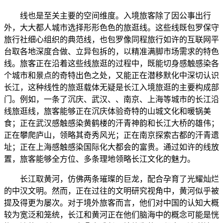
线也是至关主要的空间维度。入境旅客除了因公事出行
外，大大都人城市选择形形色色的旅逛线。这些线既包罗保守
旅行社细心组织的典范线，也包罗像同程旅行如许的互联网平
台取各地深度合做、立异包拆的，以精准满脚市场需求的特色
线。旅客正在沿着这些线旅逛的过程中，既能切身感触感染各
个城市和景点的奇特出色之处，又能正在潜移默化中深切认识
长江，这种线性的旅逛载体无疑是长江入境旅逛的主要构成部
门。例如，一条了沉庆、武汉、、南京、上海等城市的长江沿
线旅逛线，旅客能够正在沉庆体验奇特的山城文化和暖锅美
食；正在武汉感触感染黄鹤楼的汗青神韵和长江大桥的雄伟；
正在攀爬庐山，领略其奇秀风光；正在南京探索古都的汗青遗
址；正在上海感触感染国际化大都会的富贵。通过如许的线放
置，旅客能够全方位、多条理地领略长江文化的魅力。
长江取黄河，仿佛两条璀璨的巨龙，配合孕育了光耀灿烂
的中汉文明。然而，正在过往的文明研究视角中，黄河似乎被
提及得更为屡次。对于境外旅客而言，他们对中国的认知大概
较为宽泛和笼统，长江和黄河正在他们脑海中的概念可能是恍