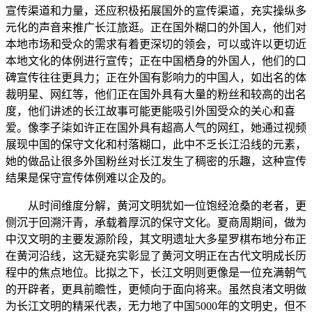
宣传渠道和力量，还应积极拓展国外的宣传渠道，充实操纵多
元化的声音来推广长江旅逛。正在国外糊口的外国人，他们对
本地市场和受众的需求有着更深切的领会，可以或许以更切近
本地文化的体例进行宣传；正在中国栖身的外国人，他们的口
碑宣传往往更具力；正在外国有影响力的中国人，如出名的体
裁明星、网红等，他们正在国外具有大量的粉丝和较高的出名
度，他们讲述的长江故事可能更能吸引外国受众的关心和喜
爱。像李子柒如许正在国外具有超高人气的网红，她通过视频
展现中国的保守文化和村落糊口，此中不乏长江沿线的元素，
她的做品让很多外国粉丝对长江发生了稠密的乐趣，这种宣传
结果是保守宣传体例难以企及的。
从时间维度分解，黄河文明犹如一位饱经沧桑的老者，更
侧沉于回溯汗青，承载着厚沉的保守文化。夏商周期间，做为
中汉文明的主要发源阶段，其文明遗址大多星罗棋布地分布正
在黄河沿线，这无疑充实彰显了黄河文明正在古代文明成长历
程中的焦点地位。比拟之下，长江文明则更像是一位充满朝气
的开辟者，更具前瞻性，更倾向于面向将来。虽然良渚文明做
为长江文明的精采代表，无力地了中国5000年的文明史，但不