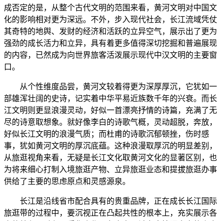
成否定的是，从整个古代文明的范围来看，黄河文明对中国文
化的影响相对更为深远。不外，步入现代社会，长江流域凭仗
其奇特的地舆、发财的经济和活跃的立异空气，展示出了更为
强劲的成长活力和立异，具有着更多值得深切挖掘和普遍展现
的内容，已然成为向世界旅客活泼展示现代中汉文明的主要窗
口。
从个性维度品尝，黄河文较着得更为深厚厚沉，它犹如一
部雄浑壮阔的史诗，记实着中华平易近族数千年的兴衰。而长
江文明则更显浪漫灵动，好似一首漂亮抒情的诗篇，充满了无
尽的诗意取想象。就好像李白的诗歌气概，灵动超脱，奔放，
好似长江文明的浪漫气质；而杜甫的诗歌沉郁顿挫，伤时感
事，犹如黄河文明的厚沉底蕴。这种浪漫取厚沉的明显差别，
从旅逛视角来看，无疑是长江文化取黄河文化的显著区别，也
为将来细心打制入境旅逛产物、立异旅逛业态和提拔旅逛办事
供给了主要的思虑原点和灵感源泉。
长江是沿线省市配合具有的贵重品牌，正在成长长江国际
旅逛带的过程中，要沉视正在凸起共性的根本上，充实展示各