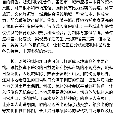
自的特色。避免同质化合作，各省市、城市应按照本身的资本
禀赋、财产根本和市场定位，选择具有比力劣势的赛道，体育
旅逛、文化旅逛等，然后结合沿线地域，整合伙本，构成合
力，配合鞭策财产成长。例如，某些城市能够依托本身漂亮的
天然和完美的度假设备，沉点成长度假旅逛；一些城市能够凭
仗优良的体育设备和赛事组织经验，打制体育旅逛品牌。通过
这种差同化成长，实现费孝通先生所说的“各美其美，佳丽之
美，美美取共”的抱负款式，让长江正在分歧旅客眼中呈现出
各具特色、丰硕多彩的魅力。
长江沿线的休闲糊口也可细心打形成入境旅逛的主要产
物。跟着旅逛不雅念的日益更新和旅逛市场的不竭成长，旅逛
日益泛化，入境旅客除了热衷于赏识名山大川的绚丽景色外，
还对本地老苍生的日常糊口充满了稠密的乐趣，巴望深切领会
本地的风土着土偶情。例如，杭州的社会居平易近拜候点，让
入境旅客无机会走进本地居平易近的家中，切身体验杭州人的
日常糊口，感触感染江南水乡的奇特神韵；的奥运人家项目，
让外国人走进胡同，取的老迈爷老迈妈亲热交换，领会老的保
守文化和糊口体例。长江沿线丰硕多彩的现代糊口场景以及底