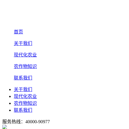
首页
关于我们
现代化农业
农作物知识
联系我们
关于我们
现代化农业
农作物知识
联系我们
服务热线：40000-90977