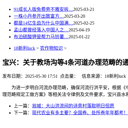
91成长人版免费旁不雅安拆…
2025-03-21
一株小丹参开出致富方…
2025-03-20
都是14亿生齿为什么中国满…
2025-02-25
孟山都曾经落入中国人之…
2025-04-19
布泊硫酸钾是帮力马铃薯…
2025-01-22
18新利luck
>
农作物知识
>
宝兴：关于教场沟等4条河道办理范畴的
发布日期：2025-05-30 17:51 点击量：
信息来源：18新利luck
为进一步明白河流办理范畴，确保河流行洪平安，根据《中
理范畴规定工做方案》等相关法令律例及文件要求，宝兴县水
上一篇：
翁城：大山洪流间的诗意村落取明日但愿
下一篇：
现代农业有多主要？全国卷、处所卷年年都考！