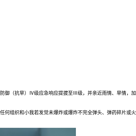
祸防御（抗旱）Ⅳ级应急响应提拔至Ⅲ级，并亲近雨情、旱情，
：任何组织和小我若发觉未爆炸或爆炸不完全弹头、弹药碎片或