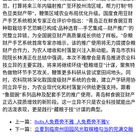
范，打算将来三年内辐射推广至环胶州湾区域，帮力打制“特
色豆类财产带”，鞭策区域农业布局优化升级。国度食用豆财
产手艺系统相关专家正在评价中指出：“青岛正在鲜食豌豆育
种取栽培手艺范畴已构成‘品种选育—手艺集成—财产推广’的
完整立异链，为全国豌豆财产高质量成长供给了样板。”杂粮
财产手艺系统首席专家亦暗示，该的推广使用将无力提拔杂粮
财产合作力，为农人增收和村落复兴注入新动能。青岛市农科
院院长林涛正在总结中强调，本次不雅摩会是青岛推进农业科
技立异的主要实践，将来将继续环绕“稳粮增豆”计谋，聚焦特
色做物环节手艺攻关，鞭策更多科研从尝试室田间地头。同
时，农科院将深化取国度级财产系统的合做，建立产学研用协
同立异平台，为农业现代化和村落复兴供给更强支持。跟着
“鲁甜豌”系列品种及配套手艺的推广使用，青岛鲜食豌豆财产
正迈入提质增效的新阶段。这一立异不只是农业科技赋能出产
的活泼表现，更是践行“藏粮于技”计谋的典型。
上一篇：
8x8x人免费旁不雅_人免费旁不雅V
下一篇：
立夏到临崇州田园风光取稼穑勾当的完满交融