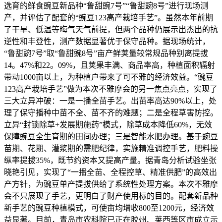
选育的鲜食豌豆新品种“鲁甜豌7号”“鲁甜豌8号”进行现场测
产，并评估了配套的“豌豆123高产栽培手艺”。虽然本年前期
了干旱、低温等晦气天气前提，但两个品种仍展示出杰出的抗
逆性和丰登性，测产数据显著优于保守品种。据现场统计，
“鲁甜豌7号”取“鲁甜豌8号”亩产鲜荚量较常规品种别离提拔
14。47%和22。09%，且荚果丰满、商品率高，种植面积辐射
带动1000亩以上，为种植户带来了可不雅的经济效益。“豌豆
123高产栽培手艺”做为本次不雅摩会的另一焦点亮点，实现了
三大立异冲破：一是一播全苗手艺。出苗率高达90%以上，处
理了保守播种中苗不全、苗不齐的难题；二是全程草害防控。
立异“封锁除草+发展期施药”模式，除草成本降低60%，无效
保障豌豆全生育期的田间办理；三是智能水肥办理。基于豌豆
苗期、花期、灌浆期的需肥纪律，实施精准调控手艺，肥料操
纵率提拔35%，既节约资本又提高产量。据青岛分析试验坐张
晓艳引见，实现了“一播全苗、全程控草、精准供肥”的高效出
产方针，为豌豆单产提拔供给了系统性处理方案。本次不雅摩
会不只展现了手艺，更明白了财产使用标的目的。配套新品种
新手艺的豌豆种植模式，可使亩均增收800至1200元，经济效
益显著。目前，青岛市农科院已正在胶州、莱西等区市成立示