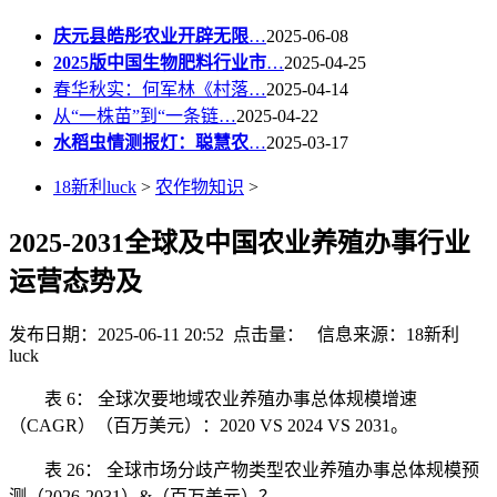
庆元县皓彤农业开辟无限
…
2025-06-08
2025版中国生物肥料行业市
…
2025-04-25
春华秋实：何军林《村落…
2025-04-14
从“一株苗”到“一条链…
2025-04-22
水稻虫情测报灯：聪慧农
…
2025-03-17
18新利luck
>
农作物知识
>
2025-2031全球及中国农业养殖办事行业
运营态势及
发布日期：2025-06-11 20:52 点击量：
信息来源：18新利
luck
表 6： 全球次要地域农业养殖办事总体规模增速
（CAGR）（百万美元）：2020 VS 2024 VS 2031。
表 26： 全球市场分歧产物类型农业养殖办事总体规模预
测（2026-2031）&（百万美元）？。