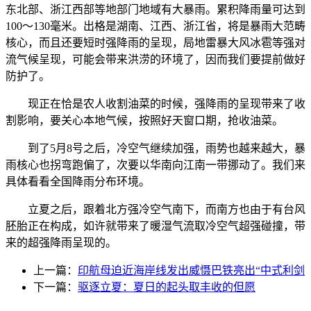
东北部、浙江西部等地部门地域有大暴雨。累积降雨量可达到
100～130毫米。出格是湖南、江西、浙江省，将是暴雨大范畴
核心，而且还要短时强降雨的呈现，局地雷暴大风冰雹等强对
流气候呈现，可能会带来洪涝的环境了，因而我们要提前做好
防护了。
现正在恰是农人收割油菜的时候，强降雨的呈现带来了收
割影响，要关心本地气候，按照好天窗口期，抢收油菜。
到了5月8号之后，冷空气继续加强，雨势也越来越大，暴
雨核心也拐弯跑偏了，次要以华南向江南一带挪动了。我们来
具体看看全国降雨分布环境。
立夏之后，跟着北方强冷空气南下，而南方也由于有台风
胚胎正在构成，如许就带来了暖湿气流取冷空气超强碰撞，带
来的超强降雨呈现的。
上一篇：
印航母迫近海岸线发出威慑巴铁亮出“中式利剑
下一篇：
驱逐立夏：夏日的起头取丰收的但愿