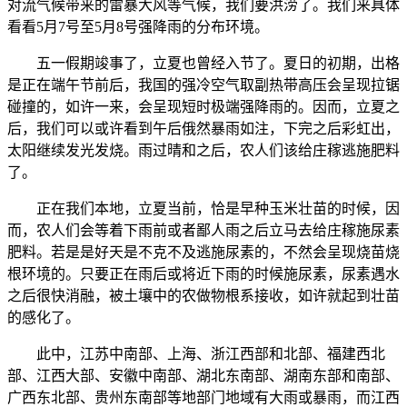
对流气候带来的雷暴大风等气候，我们要洪涝了。我们来具体
看看5月7号至5月8号强降雨的分布环境。
五一假期竣事了，立夏也曾经入节了。夏日的初期，出格
是正在端午节前后，我国的强冷空气取副热带高压会呈现拉锯
碰撞的，如许一来，会呈现短时极端强降雨的。因而，立夏之
后，我们可以或许看到午后俄然暴雨如注，下完之后彩虹出，
太阳继续发光发烧。雨过晴和之后，农人们该给庄稼逃施肥料
了。
正在我们本地，立夏当前，恰是早种玉米壮苗的时候，因
而，农人们会等着下雨前或者鄙人雨之后立马去给庄稼施尿素
肥料。若是是好天是不克不及逃施尿素的，不然会呈现烧苗烧
根环境的。只要正在雨后或将近下雨的时候施尿素，尿素遇水
之后很快消融，被土壤中的农做物根系接收，如许就起到壮苗
的感化了。
此中，江苏中南部、上海、浙江西部和北部、福建西北
部、江西大部、安徽中南部、湖北东南部、湖南东部和南部、
广西东北部、贵州东南部等地部门地域有大雨或暴雨，而江西