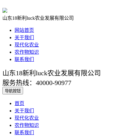
山东18新利luck农业发展有限公司
网站首页
关于我们
现代化农业
农作物知识
联系我们
山东18新利luck农业发展有限公司
服务热线：40000-90977
导航按钮
首页
关于我们
现代化农业
农作物知识
联系我们