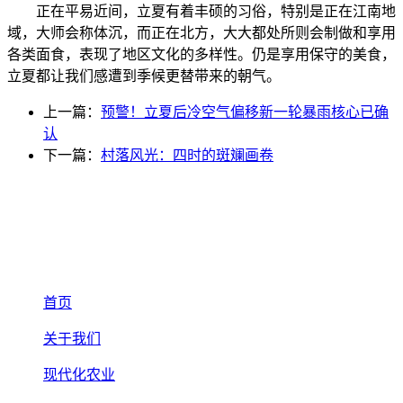
正在平易近间，立夏有着丰硕的习俗，特别是正在江南地
域，大师会称体沉，而正在北方，大大都处所则会制做和享用
各类面食，表现了地区文化的多样性。仍是享用保守的美食，
立夏都让我们感遭到季候更替带来的朝气。
上一篇：
预警！立夏后冷空气偏移新一轮暴雨核心已确
认
下一篇：
村落风光：四时的斑斓画卷
首页
关于我们
现代化农业