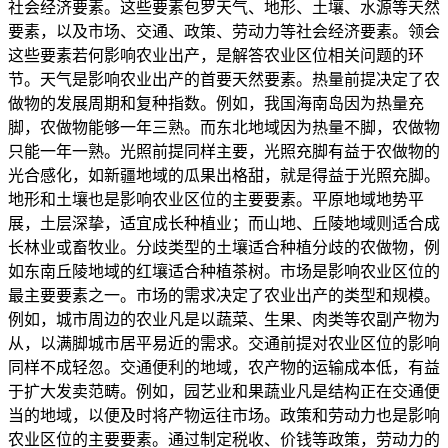
社会经济要素。这些要素包罗天气、地形、土壤、水源等天然
要素，以及市场、交通、政策、劳动力等社会经济要素。领会
这些要素若何影响农业出产，是解答农业区位相关问题的环
节。天气是影响农业出产的首要天然要素。热量前提决定了农
做物的发展周期和复种指数。例如，我国海南岛因为热量充
脚，农做物能够一年三熟。而东北地域因为热量不脚，农做物
只能一年一熟。光照前提同样主要，光照充脚有益于农做物的
光合感化，如新疆地域的瓜果出格甜，就是得益于光照充脚。
地形和土壤也是影响农业区位的主要要素。平原地域地势平
展，土层深挚，适宜成长种植业；而山地、丘陵地域则适合成
长林业或畜牧业。分歧类型的土壤适合种植分歧的农做物，例
如东南丘陵地域的红壤适合种植茶树。市场是影响农业区位的
最主要要素之一。市场的需求决定了农业出产的类型和规模。
例如，城市周边的农业凡是以蔬菜、生果、肉类等农副产物为
从，以满脚城市居平易近的需求。交通前提对农业区位的影响
同样不成轻忽。交通便利的地域，农产物的运输成本低，有益
于扩大发卖范畴。例如，园艺业和果蔬业凡是结构正在交通便
当的地域，以便及时将产物运往市场。政策和劳动力也是影响
农业区位的主要要素。通过制定税收、价钱等政策，劳动力的