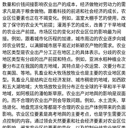
数量和价钱间接影响农业出产的成本，经济做物对劳动力的需
求凡是高于粮食做物。跟着科技的前进和社会经济的成长，农
业区位要素也正在不竭变化。例如，温室大棚手艺的使用，改
变了保守的农业天气前提；灌溉手艺的成长，改善了干旱地域
的农业出产前提。市场区位的变化对农业区位的影响最为间
接。例如，跟着城市化历程的加速，城市周边的农业逐步向城
郊农业转型，以满脚城市居平易近对新颖农产物的需求。农业
地区类型是农业出产分工正在地区上的具体表示。分歧的农业
地区类型有分歧的出产前提和特点。例如，亚洲水稻种植业次
要分布正在我国的南方地域，其特点是小农运营、次要分布正
在美国、等地。乳畜业和大牧场放牧业也是主要的农业地区类
型。乳畜业凡是结构正在经济发财、城市稠密的地域，如西欧
和五大湖地域；大牧场放牧业则分布正在全球的干旱和半干旱
地域，如阿根廷的潘帕斯草原。农业出产对地舆的影响是双面
的。而不合理的农业出产则会导致问题。例如，水土流失、草
场退化、地盘荒凉化等都是不合理的农业出产体例带来的负面
影响。农业区位要素是高考地舆的主要考点，也是学生需要沉
点控制的内容。通过领会天然要素和社会经济要素对农业区位
的影响，阐发农业区位要素的变化，以及控制分歧农业地区类