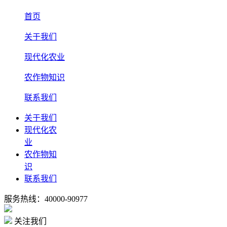
首页
关于我们
现代化农业
农作物知识
联系我们
关于我们
现代化农
业
农作物知
识
联系我们
服务热线：40000-90977
关注我们