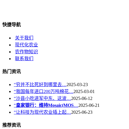
快捷导航
关于我们
现代化农业
农作物知识
联系我们
热门资讯
“穷并不比死好到哪里去…
2025-03-23
“我国每年进口200万吨棉花…
2025-03-01
“沙县小吃进军中东、这波…
2025-06-12
“
皇家银行：维持Mosaic(MOS
…
2025-06-21
“让科技为现代农业插上起…
2025-06-23
推荐资讯