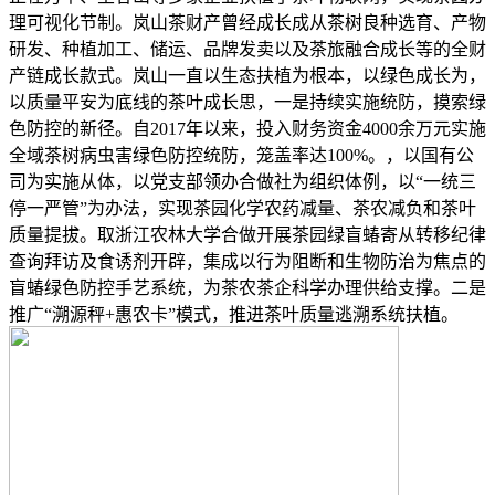
理可视化节制。岚山茶财产曾经成长成从茶树良种选育、产物
研发、种植加工、储运、品牌发卖以及茶旅融合成长等的全财
产链成长款式。岚山一直以生态扶植为根本，以绿色成长为，
以质量平安为底线的茶叶成长思，一是持续实施统防，摸索绿
色防控的新径。自2017年以来，投入财务资金4000余万元实施
全域茶树病虫害绿色防控统防，笼盖率达100%。，以国有公
司为实施从体，以党支部领办合做社为组织体例，以“一统三
停一严管”为办法，实现茶园化学农药减量、茶农减负和茶叶
质量提拔。取浙江农林大学合做开展茶园绿盲蝽寄从转移纪律
查询拜访及食诱剂开辟，集成以行为阻断和生物防治为焦点的
盲蝽绿色防控手艺系统，为茶农茶企科学办理供给支撑。二是
推广“溯源秤+惠农卡”模式，推进茶叶质量逃溯系统扶植。