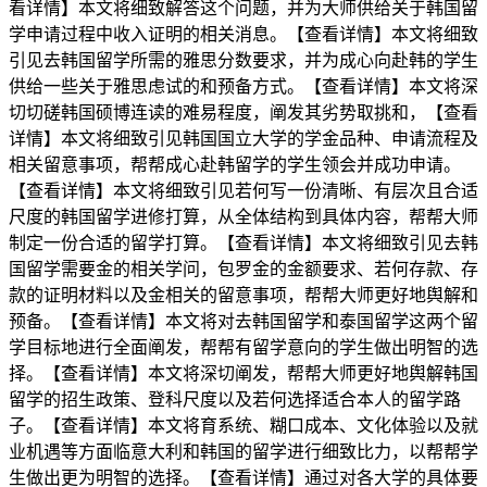
看详情】本文将细致解答这个问题，并为大师供给关于韩国留
学申请过程中收入证明的相关消息。【查看详情】本文将细致
引见去韩国留学所需的雅思分数要求，并为成心向赴韩的学生
供给一些关于雅思虑试的和预备方式。【查看详情】本文将深
切切磋韩国硕博连读的难易程度，阐发其劣势取挑和，【查看
详情】本文将细致引见韩国国立大学的学金品种、申请流程及
相关留意事项，帮帮成心赴韩留学的学生领会并成功申请。
【查看详情】本文将细致引见若何写一份清晰、有层次且合适
尺度的韩国留学进修打算，从全体结构到具体内容，帮帮大师
制定一份合适的留学打算。【查看详情】本文将细致引见去韩
国留学需要金的相关学问，包罗金的金额要求、若何存款、存
款的证明材料以及金相关的留意事项，帮帮大师更好地舆解和
预备。【查看详情】本文将对去韩国留学和泰国留学这两个留
学目标地进行全面阐发，帮帮有留学意向的学生做出明智的选
择。【查看详情】本文将深切阐发，帮帮大师更好地舆解韩国
留学的招生政策、登科尺度以及若何选择适合本人的留学路
子。【查看详情】本文将育系统、糊口成本、文化体验以及就
业机遇等方面临意大利和韩国的留学进行细致比力，以帮帮学
生做出更为明智的选择。【查看详情】通过对各大学的具体要