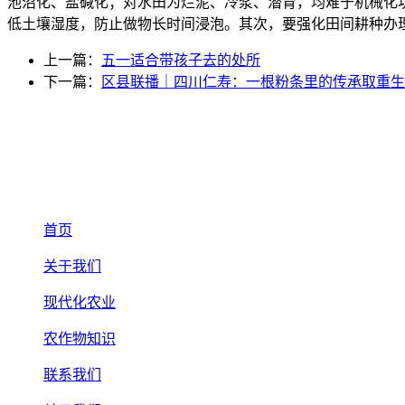
池沼化、盐碱化；对水田为烂泥、冷浆、潜育，均难于机械化
低土壤湿度，防止做物长时间浸泡。其次，要强化田间耕种办
上一篇：
五一适合带孩子去的处所
下一篇：
区县联播｜四川仁寿：一根粉条里的传承取重生
首页
关于我们
现代化农业
农作物知识
联系我们