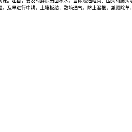
功课。起首，要及时解除田面积水。当即疏通畦沟、围沟和腰沟
理。及早进行中耕，土壤板结，散墒通气，防止沤根，兼顾除草