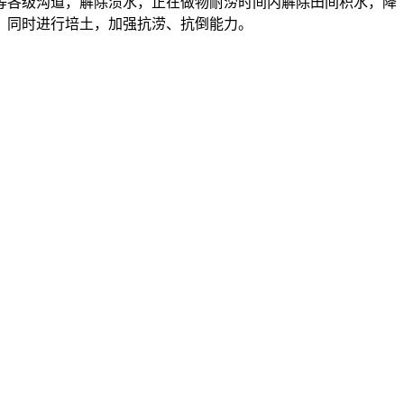
等各级沟道，解除渍水，正在做物耐涝时间内解除田间积水，降
，同时进行培土，加强抗涝、抗倒能力。