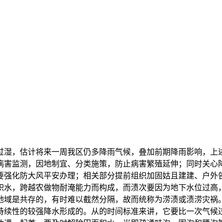
，估计将来一周我区仍多降雨气候，叠加前期降雨影响，上述
病害监测，因地制宜、分类施策，防止病害繁殖延伸；同时关心
要强化防大风平安办理；相关部分提前组织加固姑且建建、户外
积水，跨越农做物耐淹能力而构成，而渍次要因为地下水位过高
地域是共存的，有时难以截然分隔，故而统称为涝渍或渍涝灾祸
持续性的较强降水形成的。从的时间标准来讲，它要比一次气候