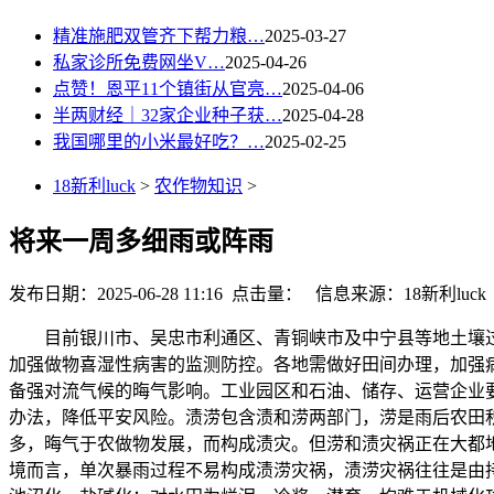
精准施肥双管齐下帮力粮…
2025-03-27
私家诊所免费网坐V…
2025-04-26
点赞！恩平11个镇街从官亮…
2025-04-06
半两财经｜32家企业种子获…
2025-04-28
我国哪里的小米最好吃？…
2025-02-25
18新利luck
>
农作物知识
>
将来一周多细雨或阵雨
发布日期：2025-06-28 11:16 点击量：
信息来源：18新利luck
目前银川市、吴忠市利通区、青铜峡市及中宁县等地土壤过湿
加强做物喜湿性病害的监测防控。各地需做好田间办理，加强
备强对流气候的晦气影响。工业园区和石油、储存、运营企业
办法，降低平安风险。渍涝包含渍和涝两部门，涝是雨后农田
多，晦气于农做物发展，而构成渍灾。但涝和渍灾祸正在大都
境而言，单次暴雨过程不易构成渍涝灾祸，渍涝灾祸往往是由