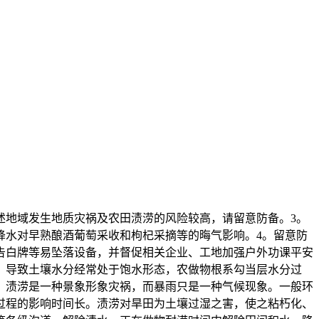
地域发生地质灾祸及农田渍涝的风险较高，请留意防备。3。
降水对早熟酿酒葡萄采收和枸杞采摘等的晦气影响。4。留意防
告白牌等易坠落设备，并督促相关企业、工地加强户外功课平安
，导致土壤水分经常处于饱水形态，农做物根系勾当层水分过
。渍涝是一种景象形象灾祸，而暴雨只是一种气候现象。一般环
过程的影响时间长。渍涝对旱田为土壤过湿之害，使之粘朽化、