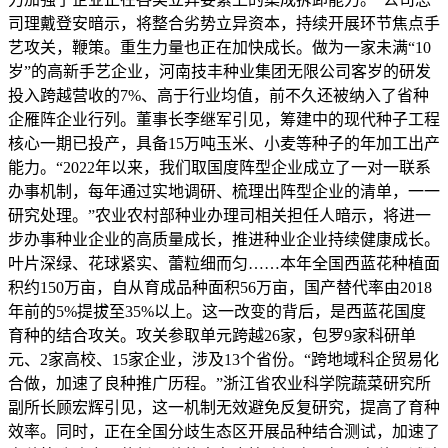
司理戴登安暗示，将整合劣势立异资本，持续开展环节焦点手
艺攻关，鞭策。重生力量也正在加快成长。做为一家未满“10
岁”的高新手艺企业，河南技丰种业集团无限公司客岁的研发
投入跨越营收的7%、高于行业均值，前不久还被纳入了省种
企雁阵企业行列。董事长李继军引见，筹建中的现代种子工程
核心一期已投产，具备15万吨玉米、小麦等种子的年加工出产
能力。“2022年以来，我们取国度阵型企业成立了一对一联系
办事机制，每年通过实地调研、梳理出阵型企业的清单，一一
研究处理。”农业农村部种业办理司相关担任人暗示，将进一
步办事种业企业的高质量成长，推进种业企业持续健康成长。
叶片深绿、花球紧实、蕾粒细而匀……本年全国西蓝花种植面
积约150万亩，自从育成品种面积56万亩，国产替代率由2018
年前的5%提拔至35%以上。这一改变的背后，是西蓝花国度
育种的结合攻关。攻关参取单元跨越26家，包罗9家科研单
元、2家高校、15家企业，涉及13个省份。“跨地域科企贸易化
合做，加速了良种推广历程。”浙江省农业科学院蔬菜研究所
副所长顾宏辉引见，这一机制无效避免反复研究，提高了育种
效率。同时，正在全国分歧生态区开展品种结合测试，加速了