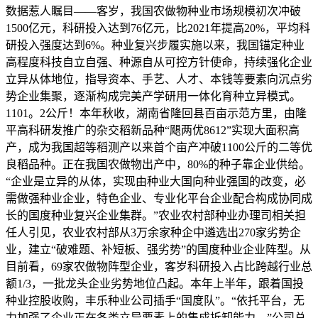
数据惹人瞩目——客岁，我国农做物种业市场规模初次冲破
1500亿元，科研投入达到76亿元，比2021年提高20%，平均科
研投入强度达到6%。种业复兴步履实施以来，我国锚定种业
高程度科技自立自强、种源自从可控方针使命，持续强化企业
立异从体地位，指导资本、手艺、人才、本钱等要素向沉点劣
势企业集聚，逐渐构成完美产学研用一体化育种立异模式。
1101。2公斤！本年秋收，湖南省隆回县百亩示范方里，由隆
平高科研发推广的杂交稻新品种“飓两优8612”实现大面积高
产，成为我国超等稻测产以来首个亩产冲破1100公斤的二等优
良稻品种。正在我国农做物出产中，80%的种子靠企业供给。
“企业是立异的从体，实现由种业大国向种业强国的改变，必
需做强种业企业，特色企业、专业化平台企业配合构成协同成
长的国度种业复兴企业集群。”农业农村部种业办理司相关担
任人引见，农业农村部从3万余家种企中遴选出270家劣势企
业，建立“破难题、补短板、强劣势”的国度种业企业阵型。从
目前看，69家农做物阵型企业，客岁科研投入占比跨越行业总
额1/3，一批龙头企业劣势地位凸起。本年上半年，跟着国投
种业控股收购，丰乐种业公司插手“国度队”。“依托平台，无
力加强了企业正在各类立异要素上的集成拆卸能力。”公司总