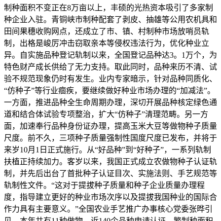
制种面积不变正在8万亩以上，丰硕的光热资本吸引了多家制
种企业入驻。青铜峡市制种配套了剥皮、抽雄等公用农机具和
田间果穗收购网点，还成立了市、镇、村制种市场放哨员轨
制，出格是峻厉冲击窃取亲本等侵权违法行为，优化种业立
异。自实施品种登记轨制以来，全国登记品种达3。1万个，为
特色财产成长供给了无力支持。取此同时，品种来历不清、试
验不规范现象仍时有发生。业内专家暗示，针对品种同质化、
“仿种子”等行业痼疾，要继续做好种业市场办理的“加减法”。
一方面，推进品种全生命周期办理，深切开展品种核定绿色通
道和结合体试验专项整治，扩大“仿种子”清理范畴。另一方
面，加速奉行品种身份证办理，提高玉米大豆等做物种子质量
尺度。前不久，三项种子质量强制性国度尺度已发布，并将于
来岁10月1日正式施行。从“好品种”到“好种子”，一系列轨制
扶植正持续加力。客岁以来，我国正式成立农做物种子认证轨
制，并先后出台了首批种子认证目次、实施法则、手艺规范等
轨制性文件。“这对于提拔种子质量和种子企业质量办理程
度，指导建立更好的种业市场次序以及提拔我国种业的国际合
作力具有主要意义。”全国农业手艺推广办事核心党委张晔引
见，本年共有11种做物、近140个品种申请认证，繁制种面积