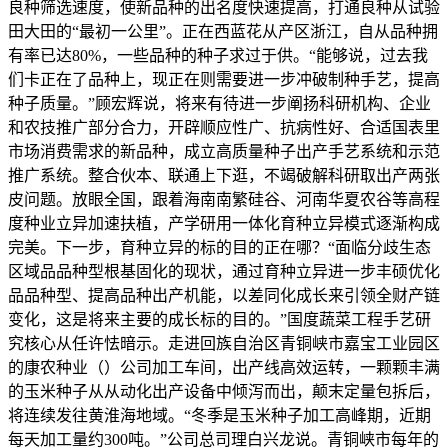
良种筛选速度，使新品种的出名度快速提高，打通良种从试验
田大田的“最初一公里”。正在西蓝花从产区浙江，自从品种拥
有率已达80%，一些品种的种子求过于供。“能够说，过去我
们卡正在了品种上，现正在则需要进一步冲破制种手艺，提高
种子质量。”顾宏辉说，将来有待进一步阐扬科研机构、企业
和农技推广部分合力，开辟顺应性广、抗病性好、合适国表里
市场消费需求的新品种，成立高质量种子出产手艺系统和示范
推广系统。整合伙本、联通上下逛，不竭破解科研取出产两张
皮问题。放眼全国，跟着海南南繁硅谷、河南华夏农谷等高程
度种业立异加速扶植，产学研用一体化育种立异模式逐渐构成
完美。下一步，育种立异的标的目的正在哪？“面临分歧生态
区域品品种型根基固化的现状，通过育种立异进一步丰硕优化
品品种型、提高品种出产机能，以差同化成长来引领全财产链
变化，这是将来主要的成长标的目的。”国度蔬菜工程手艺研
究核心从任许怯暗示。走进回族自治区青铜峡市嘉宝工业园区
的康农种业（）公司加工车间，出产线高效运转，一颗颗丰满
的玉米种子从从动化出产设备中倾泻而出，颠末定量包拆后，
将连续发往黄淮海地域。“冬季是玉米种子加工高峰期，近期
每天加工量约300吨。”公司总司理白兴龙说。青铜峡市每年的