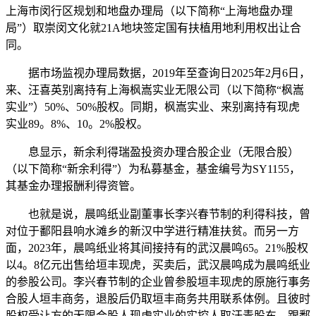
上海市闵行区规划和地盘办理局（以下简称“上海地盘办理
局”）取崇闵文化就21A地块签定国有扶植用地利用权出让合
同。
据市场监视办理局数据，2019年至查询日2025年2月6日，
来、汪喜英别离持有上海枫嵩实业无限公司（以下简称“枫嵩
实业”）50%、50%股权。同期，枫嵩实业、来别离持有现虎
实业89。8%、10。2%股权。
息显示，新余利得瑞盈投资办理合股企业（无限合股）
（以下简称“新余利得”）为私募基金，基金编号为SY1155，
其基金办理报酬利得资管。
也就是说，晨鸣纸业副董事长李兴春节制的利得科技，曾
对位于鄱阳县响水滩乡的新汉中学进行精准扶贫。而另一方
面，2023年，晨鸣纸业将其间接持有的武汉晨鸣65。21%股权
以4。8亿元出售给垣丰现虎，买卖后，武汉晨鸣成为晨鸣纸业
的参股公司。李兴春节制的企业曾参股垣丰现虎的原施行事务
合股人垣丰商务，退股后仍取垣丰商务共用联系体例。且彼时
股权受让方的无限合股人现虎实业的实控人取汗青股东，跟鄱