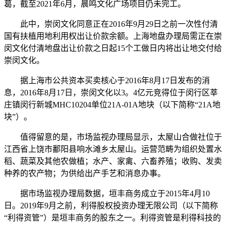
葛，截至2021年6月，晨鸣文化广场项目仍未完工。
此中，崇闵文化同意正在2016年9月29日之前一次性付清
国有扶植用地利用权出让价款余额。上海地盘办理局需正在崇
闵文化付清地盘出让价款之日起15个工做日内将出让地交付给
崇闵文化。
据上海市公共资本买卖核心于2016年8月17日发布的消
息，2016年8月17日，崇闵文化以3。4亿元竞得位于闵行区莘
庄镇闵行新城MHC10204单位21A-01A地块（以下简称“21A地
块”）。
值得留意的是，市场监视办理局显示，太屋山合做社位于
江西省上饶市鄱阳县响水滩乡太屋山。运营范畴为组织处置水
稻、蔬菜及其他农做植；水产、家禽、六畜养殖；收购、发卖
种养的农产物；为供给出产手艺和消息办事。
据市场监视办理局数据，垣丰商务成立于2015年4月10
日。2019年9月之前，利得股权投资办理无限公司（以下简称
“利得资管”）是垣丰商务的股东之一。利得资管是利得科技的