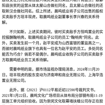
阳县扶贫的运营从体太屋山合做社同名，且太屋山合做社的还
取新汉合做社同名。综上所述，晨鸣纸业将子公司出售的股权
买卖敌手方垣丰现虎，取晨鸣纸业副董事长李兴春的关系待
解。
不只如斯，上述买卖期间，彼时买卖敌手方恒鸣置业的实
控报酬鞠响亮，取晨鸣纸业子公司的员工“鞠响亮”同名。此
外，买卖发生前一个月，赵平安成为山西富银的董监高之一，
而彼时晨鸣纸业旗下也具有一位名为赵平安的员工。多处同名
能否为巧合？倘若不是偶尔，晨鸣纸业收购子公司的买卖敌手
方取晨鸣纸业员工关系待解。
需要申明的是，据市场监视办理局消息，2024年11月20
日，垣丰现虎的股东变动为济南坤和商业无限公司、上海华浩
置业无限公司。
此外，据（2021）沪0112平易近初22590号裁判文书，
2021年1月22日，晨鸣文化广场项目从体布局分部钢布局11-19
层施工单元组织验收。因为崇闵文化取幕墙扶植公司存正在胶