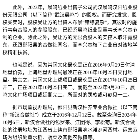
此外，2023年，晨鸣纸业出售子公司武汉晨鸣汉阳纸业股
份无限公司（以下简称“武汉晨鸣”）的股权。而研究发觉，股
权买卖时，股权受让方的出资人布景“错综复杂”，其彼时的施
行事务合股人的参股股东，已经系晨鸣纸业副董事长李兴春节
制的企业。除此之外，受让方的无限合股人的实控人取汗青股
东，还跟鄱阳县的合做社同名，而李兴春旗下企业曾对该地学
校精准扶贫。
也就是说，因为崇闵文化最晚需正在2016年9月29日付清
地盘价款，上海地盘办理局最晚正在2016年10月25日交付地
盘。换言之，崇闵文化上述项目或最晚需正在2017年10月25日
开工，正在2021年10月25日完工。而截至2022年9月30日，晨
鸣文化广场项目或延期完工，所面对的罚款或可窥见一二。
据市场监视办理局，鄱阳县新汉种养专业合做社（以下简
称“新汉合做社”）成立于2016年12月12日。截至查询日2024年
10月6日，新汉合做社的包罗来、江团得、李松菊。新汉合做
社的注册地址为江西省上饶市鄱阳县响水滩乡河西村。运营范
畴为组织处置水稻、蔬菜及其他农做植等。