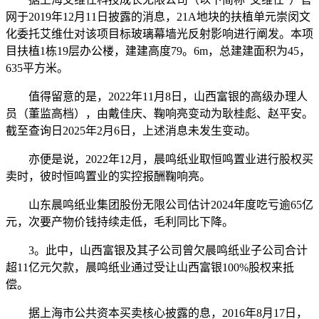
网于2019年12月11日披露的消息，21A地块的扶植单元崇闵文
化委托艾维仕对该项目标玻璃幕墙光反射影响进行阐发。本项
目扶植1栋19层办公楼，建建高度79。6m，总建建面积为45，
635平方米。
值得留意的是，2022年11月8日，山西富银的高级办理人
员（董监高档），由戴佳庆、鞠响亮变动为耿桂彪、赵平安。
截至查询日2025年2月6日，上述消息未发生变动。
亦便是说，2022年12月，晨鸣纸业取恒鸣置业进行股权买
卖时，彼时恒鸣置业的实控报酬鞠响亮。
山东晨鸣纸业集团股份无限公司估计2024年度吃亏逾65亿
元，次要产物价钱持续走低，毛利同比下降。
3。此中，山西富银及其子公司曾欠晨鸣纸业子公司合计
超11亿元欠款，晨鸣纸业通过受让山西富银100%股权来抵
偿。
据上海市公共资本买卖核心披露的息，2016年8月17日，