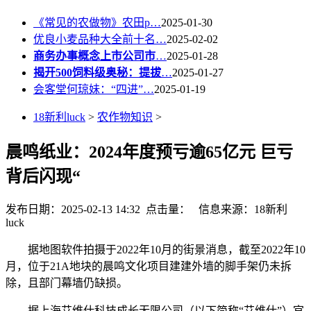
《常见的农做物》农田p…
2025-01-30
优良小麦品种大全前十名…
2025-02-02
商务办事概念上市公司市
…
2025-01-28
揭开500饲料级奥秘：提拔
…
2025-01-27
会客堂何琼妹：“四进”…
2025-01-19
18新利luck
>
农作物知识
>
晨鸣纸业：2024年度预亏逾65亿元 巨亏
背后闪现“
发布日期：2025-02-13 14:32 点击量：
信息来源：18新利
luck
据地图软件拍摄于2022年10月的街景消息，截至2022年10
月，位于21A地块的晨鸣文化项目建建外墙的脚手架仍未拆
除，且部门幕墙仍缺损。
据上海艾维仕科技成长无限公司（以下简称“艾维仕”）官