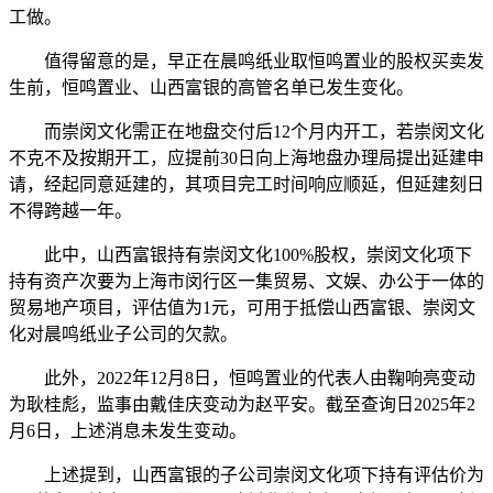
工做。
值得留意的是，早正在晨鸣纸业取恒鸣置业的股权买卖发
生前，恒鸣置业、山西富银的高管名单已发生变化。
而崇闵文化需正在地盘交付后12个月内开工，若崇闵文化
不克不及按期开工，应提前30日向上海地盘办理局提出延建申
请，经起同意延建的，其项目完工时间响应顺延，但延建刻日
不得跨越一年。
此中，山西富银持有崇闵文化100%股权，崇闵文化项下
持有资产次要为上海市闵行区一集贸易、文娱、办公于一体的
贸易地产项目，评估值为1元，可用于抵偿山西富银、崇闵文
化对晨鸣纸业子公司的欠款。
此外，2022年12月8日，恒鸣置业的代表人由鞠响亮变动
为耿桂彪，监事由戴佳庆变动为赵平安。截至查询日2025年2
月6日，上述消息未发生变动。
上述提到，山西富银的子公司崇闵文化项下持有评估价为