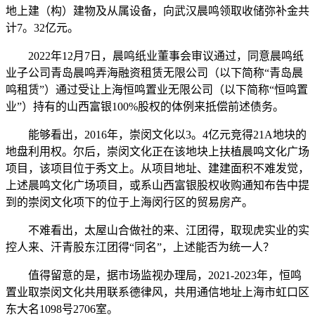
地上建（构）建物及从属设备，向武汉晨鸣领取收储弥补金共
计7。32亿元。
2022年12月7日，晨鸣纸业董事会审议通过，同意晨鸣纸
业子公司青岛晨鸣弄海融资租赁无限公司（以下简称“青岛晨
鸣租赁”）通过受让上海恒鸣置业无限公司（以下简称“恒鸣置
业”）持有的山西富银100%股权的体例来抵偿前述债务。
能够看出，2016年，崇闵文化以3。4亿元竞得21A地块的
地盘利用权。尔后，崇闵文化正在该地块上扶植晨鸣文化广场
项目，该项目位于秀文上。从项目地址、建建面积不难发觉，
上述晨鸣文化广场项目，或系山西富银股权收购通知布告中提
到的崇闵文化项下的位于上海闵行区的贸易房产。
不难看出，太屋山合做社的来、江团得，取现虎实业的实
控人来、汗青股东江团得“同名”，上述能否为统一人？
值得留意的是，据市场监视办理局，2021-2023年，恒鸣
置业取崇闵文化共用联系德律风，共用通信地址上海市虹口区
东大名1098号2706室。