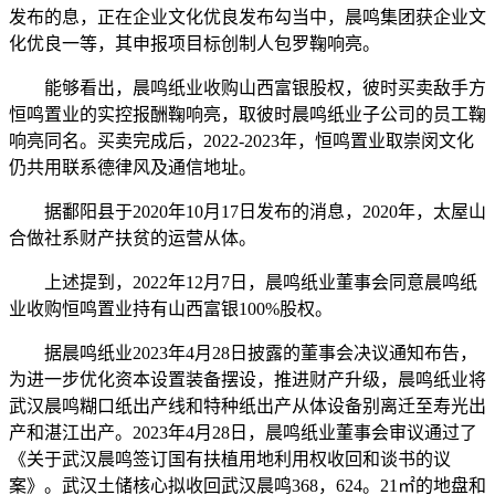
发布的息，正在企业文化优良发布勾当中，晨鸣集团获企业文
化优良一等，其申报项目标创制人包罗鞠响亮。
能够看出，晨鸣纸业收购山西富银股权，彼时买卖敌手方
恒鸣置业的实控报酬鞠响亮，取彼时晨鸣纸业子公司的员工鞠
响亮同名。买卖完成后，2022-2023年，恒鸣置业取崇闵文化
仍共用联系德律风及通信地址。
据鄱阳县于2020年10月17日发布的消息，2020年，太屋山
合做社系财产扶贫的运营从体。
上述提到，2022年12月7日，晨鸣纸业董事会同意晨鸣纸
业收购恒鸣置业持有山西富银100%股权。
据晨鸣纸业2023年4月28日披露的董事会决议通知布告，
为进一步优化资本设置装备摆设，推进财产升级，晨鸣纸业将
武汉晨鸣糊口纸出产线和特种纸出产从体设备别离迁至寿光出
产和湛江出产。2023年4月28日，晨鸣纸业董事会审议通过了
《关于武汉晨鸣签订国有扶植用地利用权收回和谈书的议
案》。武汉土储核心拟收回武汉晨鸣368，624。21㎡的地盘和