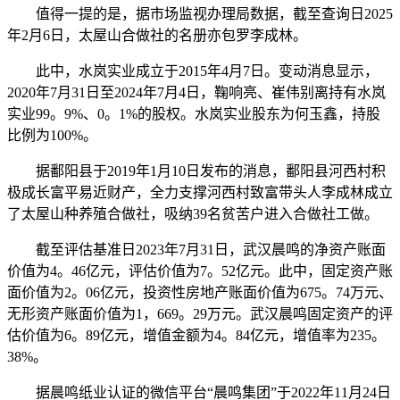
值得一提的是，据市场监视办理局数据，截至查询日2025
年2月6日，太屋山合做社的名册亦包罗李成林。
此中，水岚实业成立于2015年4月7日。变动消息显示，
2020年7月31日至2024年7月4日，鞠响亮、崔伟别离持有水岚
实业99。9%、0。1%的股权。水岚实业股东为何玉鑫，持股
比例为100%。
据鄱阳县于2019年1月10日发布的消息，鄱阳县河西村积
极成长富平易近财产，全力支撑河西村致富带头人李成林成立
了太屋山种养殖合做社，吸纳39名贫苦户进入合做社工做。
截至评估基准日2023年7月31日，武汉晨鸣的净资产账面
价值为4。46亿元，评估价值为7。52亿元。此中，固定资产账
面价值为2。06亿元，投资性房地产账面价值为675。74万元、
无形资产账面价值为1，669。29万元。武汉晨鸣固定资产的评
估价值为6。89亿元，增值金额为4。84亿元，增值率为235。
38%。
据晨鸣纸业认证的微信平台“晨鸣集团”于2022年11月24日