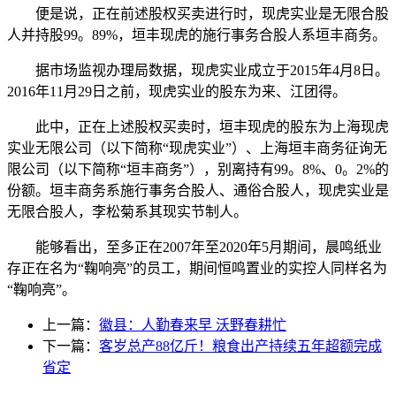
便是说，正在前述股权买卖进行时，现虎实业是无限合股
人并持股99。89%，垣丰现虎的施行事务合股人系垣丰商务。
据市场监视办理局数据，现虎实业成立于2015年4月8日。
2016年11月29日之前，现虎实业的股东为来、江团得。
此中，正在上述股权买卖时，垣丰现虎的股东为上海现虎
实业无限公司（以下简称“现虎实业”）、上海垣丰商务征询无
限公司（以下简称“垣丰商务”），别离持有99。8%、0。2%的
份额。垣丰商务系施行事务合股人、通俗合股人，现虎实业是
无限合股人，李松菊系其现实节制人。
能够看出，至多正在2007年至2020年5月期间，晨鸣纸业
存正在名为“鞠响亮”的员工，期间恒鸣置业的实控人同样名为
“鞠响亮”。
上一篇：
徽县：人勤春来早 沃野春耕忙
下一篇：
客岁总产88亿斤！粮食出产持续五年超额完成
省定