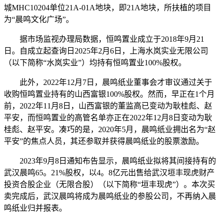
城MHC10204单位21A-01A地块，即21A地块，所扶植的项目
为“晨鸣文化广场”。
据市场监视办理局数据，恒鸣置业成立于2018年9月21
日。自成立起查询日2025年2月6日，上海水岚实业无限公司
（以下简称“水岚实业”）均持有恒鸣置业100%股权。
此外，2022年12月7日，晨鸣纸业董事会才审议通过关于
收购恒鸣置业持有的山西富银100%股权。然而，早正在1个月
前，2022年11月8日，山西富银的董监高已变动为耿桂彪、赵
平安，而恒鸣置业的高管名单亦正在2022年12月8日变动为耿
桂彪、赵平安。凑巧的是，2020年5月，晨鸣纸业拥出名为“赵
平安”的焦点人员，其还参取并获得晨鸣纸业的股票激励。
2023年9月8日通知布告显示，晨鸣纸业拟将其间接持有的
武汉晨鸣65。21%股权，以4。8亿元出售给武汉垣丰现虎财产
投资合股企业（无限合股）（以下简称“垣丰现虎”）。本次买
卖完成后，武汉晨鸣将成为晨鸣纸业的参股公司，不再纳入晨
鸣纸业归并报表。