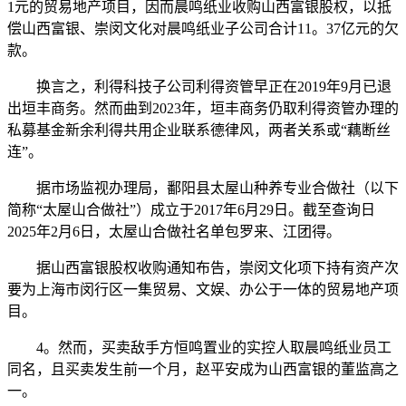
1元的贸易地产项目，因而晨鸣纸业收购山西富银股权，以抵
偿山西富银、崇闵文化对晨鸣纸业子公司合计11。37亿元的欠
款。
换言之，利得科技子公司利得资管早正在2019年9月已退
出垣丰商务。然而曲到2023年，垣丰商务仍取利得资管办理的
私募基金新余利得共用企业联系德律风，两者关系或“藕断丝
连”。
据市场监视办理局，鄱阳县太屋山种养专业合做社（以下
简称“太屋山合做社”）成立于2017年6月29日。截至查询日
2025年2月6日，太屋山合做社名单包罗来、江团得。
据山西富银股权收购通知布告，崇闵文化项下持有资产次
要为上海市闵行区一集贸易、文娱、办公于一体的贸易地产项
目。
4。然而，买卖敌手方恒鸣置业的实控人取晨鸣纸业员工
同名，且买卖发生前一个月，赵平安成为山西富银的董监高之
一。