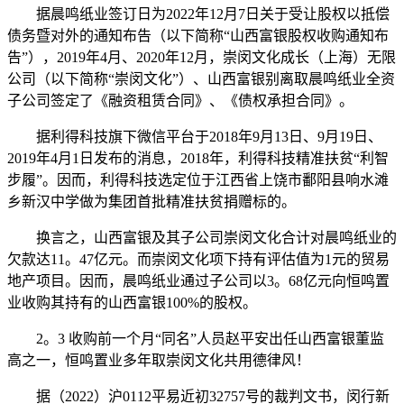
据晨鸣纸业签订日为2022年12月7日关于受让股权以抵偿
债务暨对外的通知布告（以下简称“山西富银股权收购通知布
告”），2019年4月、2020年12月，崇闵文化成长（上海）无限
公司（以下简称“崇闵文化”）、山西富银别离取晨鸣纸业全资
子公司签定了《融资租赁合同》、《债权承担合同》。
据利得科技旗下微信平台于2018年9月13日、9月19日、
2019年4月1日发布的消息，2018年，利得科技精准扶贫“利智
步履”。因而，利得科技选定位于江西省上饶市鄱阳县响水滩
乡新汉中学做为集团首批精准扶贫捐赠标的。
换言之，山西富银及其子公司崇闵文化合计对晨鸣纸业的
欠款达11。47亿元。而崇闵文化项下持有评估值为1元的贸易
地产项目。因而，晨鸣纸业通过子公司以3。68亿元向恒鸣置
业收购其持有的山西富银100%的股权。
2。3 收购前一个月“同名”人员赵平安出任山西富银董监
高之一，恒鸣置业多年取崇闵文化共用德律风！
据（2022）沪0112平易近初32757号的裁判文书，闵行新