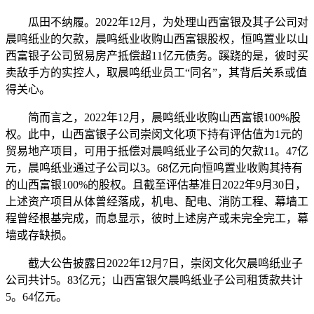
瓜田不纳履。2022年12月，为处理山西富银及其子公司对
晨鸣纸业的欠款，晨鸣纸业收购山西富银股权，恒鸣置业以山
西富银子公司贸易房产抵偿超11亿元债务。蹊跷的是，彼时买
卖敌手方的实控人，取晨鸣纸业员工“同名”，其背后关系或值
得关心。
简而言之，2022年12月，晨鸣纸业收购山西富银100%股
权。此中，山西富银子公司崇闵文化项下持有评估值为1元的
贸易地产项目，可用于抵偿对晨鸣纸业子公司的欠款11。47亿
元，晨鸣纸业通过子公司以3。68亿元向恒鸣置业收购其持有
的山西富银100%的股权。且截至评估基准日2022年9月30日，
上述资产项目从体曾经落成，机电、配电、消防工程、幕墙工
程曾经根基完成，而息显示，彼时上述房产或未完全完工，幕
墙或存缺损。
截大公告披露日2022年12月7日，崇闵文化欠晨鸣纸业子
公司共计5。83亿元；山西富银欠晨鸣纸业子公司租赁款共计
5。64亿元。