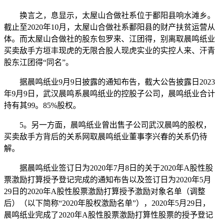
换言之，息显示，太屋山合做社系位于鄱阳县响水滩乡。
截止至2020年10月，太屋山合做社系鄱阳县的财产扶贫运营从
体。而太屋山合做社的股东包罗来、江团得，别离取晨鸣纸业
买卖敌手方垣丰现虎的无限合股人现虎实业的实控人来、汗青
股东江团得“同名”。
据晨鸣纸业9月9日披露的通知布告，截大公告披露日2023
年9月9日，武汉晨鸣系晨鸣纸业的控股子公司，晨鸣纸业合计
持有其99。85%股权。
5。另一方面，晨鸣纸业曾出售子公司武汉晨鸣的股权，
买卖敌手方背后的关系网取晨鸣纸业董事李兴春的关系仍待
解。
据晨鸣纸业签订日为2020年7月8日的关于2020年A股性股
票激励打算授予登记完成的通知布告以及签订日为2020年5月
29日的2020年A股性股票激励打算授予激励对象名单（调整
后）（以下简称“2020年股权激励名单”），2020年5月29日，
晨鸣纸业完成了2020年A股性股票激励打算性股票的授予登记