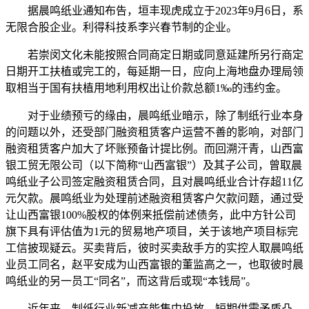
据晨鸣纸业通知布告，垣丰现虎成立于2023年9月6日，系
无限合股企业。利得科技系李兴春节制的企业。
若崇闵文化未能按照合同商定日期或同意延建所另行商定
日期开工扶植或完工的，每延期一日，应向上海地盘办理局领
取相当于国有扶植用地利用权出让价款总额1‰的违约金。
对于业绩预亏的缘由，晨鸣纸业暗示，除了制纸行业本身
的问题以外，还受部门融资租赁客户运营不善的影响，对部门
融资租赁客户加大了坏账预备计提比例。而回溯汗青，山西富
银工贸无限公司（以下简称“山西富银”）及其子公司，曾取晨
鸣纸业子公司签定融资租赁合同，且对晨鸣纸业合计存超11亿
元欠款。晨鸣纸业为处理前述融资租赁客户欠款问题，通过受
让山西富银100%股权的体例来抵偿前述债务，此中方针公司
旗下具有评估值为1元的贸易地产项目，关于该地产项目标完
工信披现疑云。买卖背后，彼时买卖敌手方的实控人取晨鸣纸
业员工同名，赵平安成为山西富银的董监高之一，也取彼时晨
鸣纸业的另一员工“同名”，而这背后或现“本钱局”。
近年来，制纸行业新减产能集中投放，短期供需矛盾凸