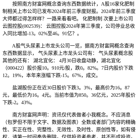
按照南方财富网概念查询东西数据统计，A股16家化肥制
制相关上市公司已发布2024年前三季度财报。2024年前三季度
大师都过得怎样样？一路来看看吧。 化肥制制 次要上市公司
云图控股(002539)： 云图控股2024年第三季度，公司停业总收
入同比增加-13。02%至46。91亿？。
A股气头尿素上市龙头公司一览，据南方财富网概念查询
东西数据显示， 气头尿素上市龙头公司有： 气头尿素概念股
其他的还有： 湖北宜化： 4月30日收盘动静，湖北宜化
（000422）股价报10。910元/股，跌0。82%。7日内股价下跌
12。19%，本年来涨幅下跌-15。67%，成交。
盐湖股份正在近30日股价下跌3。3%，最高价为16。87
元，最低价为16。4元。当前市值为850。36亿元，2025年股价
下跌-2。43%。
南方财富网声明：资讯仅代表做者小我概念。不应消息
（包罗但不限于文字、数据及图表）全数或者部门内容的精确
性、实正在性、完整性、无效性、及时性、原创性等，如有侵
权，请第一时间奉告删除。仅供投资者参考，并不形成投资。