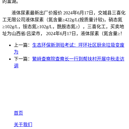
的富湖。
液体尿素最新出厂价报价 2024年6月17日，交城县三喜化
工无限公司液体尿素（氮含量≥422g/L(按质量计较)，硝态氮
≥102g/L，铵态氮≥102g/L，酰胺态氮≥），三喜化工，买卖地
址为山西省/吕梁市， 2024年6月17日，液体尿素（氮含量≥！
上一篇：
生态环保新测验考试：坪环社区厨余垃圾变废
为
下一篇：
繁峙查察院查察长一行到帮扶村开展中秋走访
调
首页
关于我们