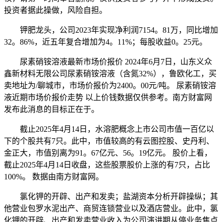
投资者据此操做，风险自担。
钾肥龙头，公司2023年实现净利润7154。81万，同比增加
32。86%，近五年复合增加为4。11%；每股收益0。25元。
尿素硝铵溶液最新市场价报价 2024年6月7日，山东义众
鑫新材料无限公司尿素硝铵溶液（含氮32%），鲁欧化工，买
卖地址为/聊城市，市场价报价为2400。00元/吨。 尿素硝铵溶
液近期市场价报价走势 以上价钱数据仅供参考。南方财富网
发布此消息的目标正在于。
截止2025年4月14日，水溶肥概念上市公司市值一百亿以
下的个股共有7只。此中，市值较高的有云图控股、史丹利、
金正大，市值别离为91。67亿元、56。19亿元。 股价上看，
截止2025年4月14日收盘，这些股票股价上涨的有7只，占比
100%。 数据由南方财富网。
氯化钾的开辟、出产和发卖；盐湖资本分析开辟操纵；其
他营业包罗水泥出产、商贸连锁营业以及酒店营业。此中，氯
化钾的开辟、出产和发卖营业收入为公司演讲期从停业务焦点