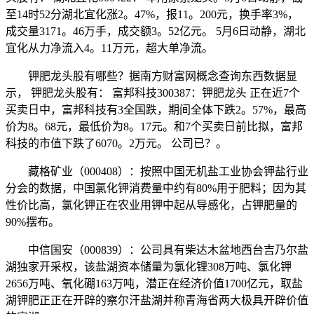
至14时52分湖北宜化涨2。47%，报11。200元，换手率3%，
成交量3171。46万手，成交额3。52亿元。 5月6日动静，湖北
宜化从力净流入4。11万元，超大单净流。
钾肥龙头股有哪些？据南方财富网概念查询东西数据显
示， 钾肥龙头股有： 富邦科技300387：钾肥龙头 正在近7个
买卖日中，富邦科技有3全国跌，期间全体下跌2。57%，最高
价为8。68元，最低价为8。17元。和7个买卖日前比拟，富邦
科技的市值下跌了6070。2万元。 公司已？。
藏格矿业（000408）：按照中国无机盐工业协会钾盐行业
分会的数据，中国氯化钾消费量中约有80%用于肥料；因为其
性价比高，氯化钾正在农业用钾中起从导感化，占钾肥量的
90%摆布。
中信国安（000839）：公司具有柴达木盆地西台吉乃尔盐
湖独家开采权，该盐湖资本储量为氯化锂308万吨、氯化钾
2656万吨、氧化硼163万吨，潜正在经济价值1700亿元，取盐
湖钾肥正正在开辟的察尔汗盐湖并称青海省两大极具开辟价值