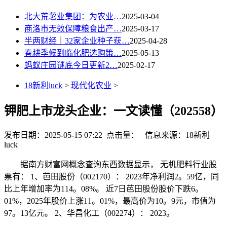
北大荒薯业集团：为农业…
2025-03-04
商洛市无效保障粮食出产…
2025-03-17
半两财经｜32家企业种子获…
2025-04-28
春耕季候到临化肥选购策…
2025-05-13
蚂蚁庄园谜底今日更新2…
2025-02-17
18新利luck
>
现代化农业
>
钾肥上市龙头企业：一文读懂（202558）
发布日期：2025-05-15 07:22 点击量：
信息来源：18新利
luck
据南方财富网概念查询东西数据显示， 无机肥料行业股
票有： 1、芭田股份（002170）： 2023年净利润2。59亿，同
比上年增加率为114。08%。 近7日芭田股份股价下跌6。
01%，2025年股价上涨11。01%，最高价为10。9元，市值为
97。13亿元。 2、华昌化工（002274）： 2023。