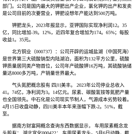
部门。公司是国内最大的钾肥出产企业，氯化钾的出产和发卖
是公司目前的次要营业，钾肥设想年产能达到500万吨。
钾肥龙头，2023年报显示，亚钾国际实现净利润12。35
亿，同比增加-39。12%，近四年复合增加为174。65%；每股
收益1。35元。
北方铜业（000737）：公司开辟的运城盐湖（中国死海）
是世界第三大硫酸钠型内陆湖泊，面积为132平方公里，硫酸
钾质量居同类产物首位，公司年产硫酸钾16万吨，其硫酸钠储
量达8000多万吨，产销量世界最大。
气头氮肥概念股有 四川美丰。 2023年公司停业总收入
41。74亿，净利润为3。14亿元。尿素、碳酸氢铵等氮肥产量
也全国领先。中石化是公司现实节制人，气源成本劣势较着。
4月15日收盘动静，四川美丰本年来涨幅下跌-2。51%，截
至。
据南方财富网概念查询东西数据显示， 车用尿素概念龙
头股有： 湖北宜化000422： 车用尿素龙头。5月6日动静，截