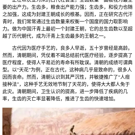
要的出产力。生齿多，粮食出产能力强；生齿多，和役力也随
之加强，这成为封建王朝成长的根基。因而，正在研究古代汗
青时，我们常常通过生齿数量来权衡一个国度的国力取影响
力。做为中国汗青上最初一个封建王朝，它的总生齿数以至超
越了历代朝代，成为汗青上生齿最多的王朝之一。
古代因为医疗手艺的，良多人早逝，五十岁曾经是高龄。
然而，清朝期间，凭仗着不竭总结前代医疗经验，逐步提高了
医疗程度，使得人平易近的寿命有所耽误。清朝的成绩可谓典
型。以“天花”为例，正在古代，这种病几乎是致命的，很多人
因而丧命。然而，清朝认识到其严沉性，并敏捷推广了“人痘
接种法”，这种手艺无效地节制了天花的，使得大大都人免于
此灾。清朝期间，卫生认识的提高，进一步降低了疾病的几
率，生齿的灭亡率显著降低，推进了生齿的快速增加。