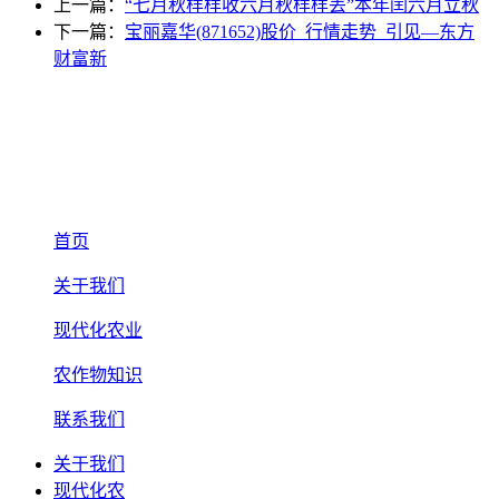
上一篇：
“七月秋样样收六月秋样样丢”本年闰六月立秋
下一篇：
宝丽嘉华(871652)股价_行情走势_引见—东方
财富新
首页
关于我们
现代化农业
农作物知识
联系我们
关于我们
现代化农