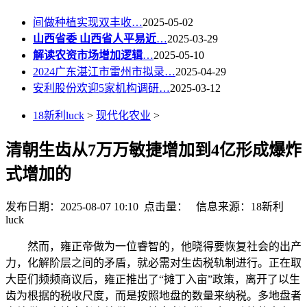
间做种植实现双丰收…
2025-05-02
山西省委 山西省人平易近
…
2025-03-29
解读农资市场增加逻辑
…
2025-05-10
2024广东湛江市雷州市拟录…
2025-04-29
安利股份欢迎5家机构调研…
2025-03-12
18新利luck
>
现代化农业
>
清朝生齿从7万万敏捷增加到4亿形成爆炸
式增加的
发布日期：2025-08-07 10:10 点击量：
信息来源：18新利
luck
然而，雍正帝做为一位睿智的，他晓得要恢复社会的出产
力，化解阶层之间的矛盾，就必需对生齿税轨制进行。正在取
大臣们频频商议后，雍正推出了“摊丁入亩”政策，离开了以生
齿为根据的税收尺度，而是按照地盘的数量来纳税。多地盘者