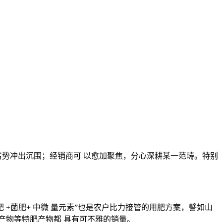
势冲出沉围；经销商可 以愈加聚焦，分心深耕某一范畴。特别
+菌肥+ 中微 量元素”也是农户比力接管的用肥方案，譬如山
产物等特肥产物都 具有可不雅的销量。