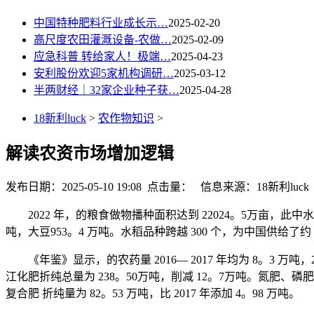
中国特种肥料行业成长示…
2025-02-20
高尺度农田灌溉设备-农做…
2025-02-09
应急科普 转给家人！极端…
2025-04-23
安利股份欢迎5家机构调研…
2025-03-12
半两财经｜32家企业种子获…
2025-04-28
18新利luck
>
农作物知识
>
解读农资市场增加逻辑
发布日期：2025-05-10 19:08 点击量：
信息来源：18新利luck
2022 年，的粮食做物播种面积达到 22024。5万亩，此中水稻 5
吨，大豆953。4 万吨。水稻品种跨越 300 个，为中国供给了
《年鉴》显示，的农药量 2016— 2017 年均为 8。3 万吨，2
江化肥折纯总量为 238。50万吨，削减 12。7万吨。氮肥、磷肥、钾肥
复合肥 折纯量为 82。53 万吨，比 2017 年添加 4。98 万吨。