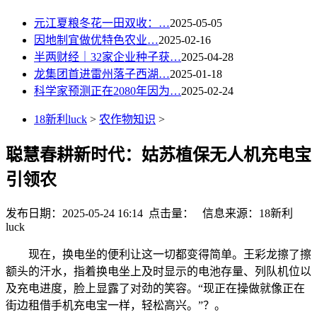
元江夏粮冬花一田双收：…
2025-05-05
因地制宜做优特色农业…
2025-02-16
半两财经｜32家企业种子获…
2025-04-28
龙集团首进雷州落子西湖…
2025-01-18
科学家预测正在2080年因为…
2025-02-24
18新利luck
>
农作物知识
>
聪慧春耕新时代：姑苏植保无人机充电宝
引领农
发布日期：2025-05-24 16:14 点击量：
信息来源：18新利
luck
现在，换电坐的便利让这一切都变得简单。王彩龙擦了擦
额头的汗水，指着换电坐上及时显示的电池存量、列队机位以
及充电进度，脸上显露了对劲的笑容。“现正在操做就像正在
街边租借手机充电宝一样，轻松高兴。”？。