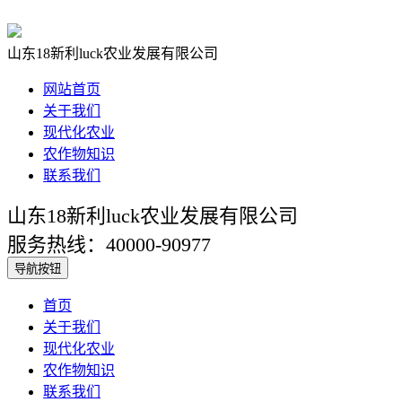
山东18新利luck农业发展有限公司
网站首页
关于我们
现代化农业
农作物知识
联系我们
山东18新利luck农业发展有限公司
服务热线：40000-90977
导航按钮
首页
关于我们
现代化农业
农作物知识
联系我们