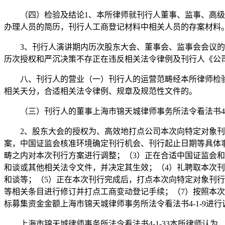
（四）检验及结论1、本所律师就刊行人董事、监事、高级办
办理人员的简历，刊行人工商登记材料中相关人员的存案材料
3、刊行人演讲期内历次股东大会、董事会、监事会会议的召
历次授权和严沉决策不存正在违反相关法令律例及刊行人《公
八、刊行人的营业（一）刊行人的运营范畴经本所律师检验
相关天分，合适相关法令律例、规章及规范性文件的。
（三）刊行人的董事上海市锦天城律师事务所法令看法书4-
2、股东大会的授权为、高效地打点公司本次向特定对象刊行
案，中国证监会核准环境确定刊行机会、刊行起止日期等具体
畴之内对本次刊行方案进行调整；（3）正在合适中国证监会
和谈或其他相关法令文件，并决定其生效；（4）礼聘取本次
和谈等；（5）正在本次刊行完成后，打点本次向特定对象刊
等相关条目进行修订并打点工商变动登记手续；（7）按照本
标募集资金金额上海市锦天城律师事务所法令看法书4-1-9进
上海市锦天城律师事务所法令看法书4-1-33本所律师认为