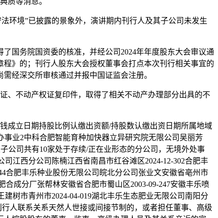
典质等消息。
守法环境”已披露的景象外，演讲期内刊行人及其子公司未发生
国务院国资委的核准，并经公司2024年年度股东大会审议通
章程》的；刊行人股东大会授权董事会打点本次刊行相关事宜的
尚需经深交所审核通过并报中国证监会注册。
证、不动产权证复印件，取得了相关不动产办理部分出具的不
钱成立日期持股比例认缴出资额/持股数认缴出资日期所属地域
研究和手艺办事业2中科合肥智能育种加快器立异研究院无限公司吴丽芳
刊行人及子公司共有10家处于存续/正在业形态的分公司，无境外处事
西分公司陈楠江西省南昌市红谷滩区2024-12-302合肥丰
8-144合肥丰乐种业股份无限公司皖北分公司张业文安徽省亳州市
肥合成分厂张帮林安徽省合肥市蜀山区2003-09-247安徽丰乐喷
树市青州市2024-04-019湖北丰乐生态肥业无限公司南阳分
186、刊行人联系关系天然人世接或间接节制的，或者担任董事、高级