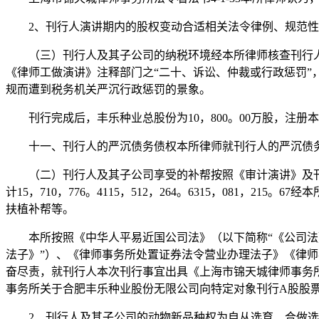
2、刊行人演讲期内的股权变动合适相关法令律例、规范性
（三）刊行人及其子公司的纳税环境经本所律师核查刊行人
《律师工做演讲》注释部门之“二十、诉讼、仲裁或行政惩罚
规而遭到税务机关严沉行政惩罚的景象。
刊行完成后，丰乐种业总股份为10，800。00万股，注册本钱
十一、刊行人的严沉债务债权本所律师就刊行人的严沉债务
（二）刊行人及其子公司享受的补帮按照《审计演讲》及刊行人
计15，710，776。4115，512，264。6315，08
扶植补帮等。
本所按照《中华人平易近国公司法》（以下简称“《公司法》
法子》”）、《律师事务所处置证券法令营业办理法子》《律
奋尽责，就刊行人本次刊行事宜出具《上海市锦天城律师事务
事务所关于合肥丰乐种业股份无限公司向特定对象刊行A股股票
2、刊行人及其子公司的动物新品种权为自从选育、合做选育