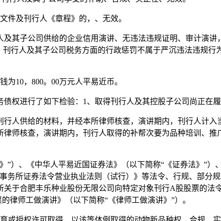
文件及刊行人《章程》的，、无效。
及其子公司供给的企业信用演讲、无违法违规证明、审计演讲，
”，刊行人及其子公司税务方面的行政惩罚不属于严沉违法违规行
为10，800。00万元人平易近币。
债权进行了如下检验：1、取得刊行人及其控股子公司尚正在履
供给的材料，并经本所律师核查，演讲期内，刊行人计入当期损益的
1，215。67经本所律师核查，演讲期内，刊行人取得的补帮次要为品
”）、《中华人平易近国证券法》（以下简称“《证券法》”）、
师事务所证券法令营业执业法则（试行）》等法令、行规、部分
所关于合肥丰乐种业股份无限公司向特定对象刊行A股股票的法令
的律师工做演讲》（以下简称“《律师工做演讲》”）。
或授权许可取得，以该等体例取得的动物新品种权、合规、实