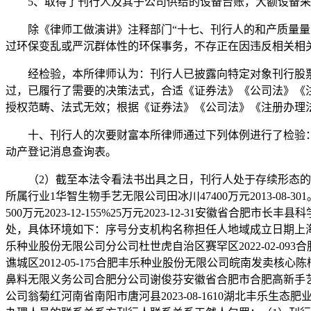
5、取得了刊行人及其子公司供给的设备台账，大额设备采
除《律师工做演讲》注释部门“十七、刊行人的和产质量量、手
过环保变乱或严沉群体性的环保事务，不存正在因违反相关相
经检验，本所律师认为：刊行人已披露向特定对象刊行股票方
过，已履行了需要的决策法式，合适《证券法》《公司法》《
授权范畴、法式无效；根据《证券法》《公司法》《注册办理
十、刊行人的次要财富本所律师通过下列体例进行了检验：1
动产登记消息查询表。
（2）截至本法令看法书出具之日，刊行人处于存续形态的参
所属行业1华智生物手艺无限公司田冰川47400万元2013-08-
500万元2023-12-155%25万元2023-12-31安
处，具体环境如下：序号分支机构名称担任人地域成立日期上海市锦
乐种业股份无限公司分公司杜世虎自治区赛罕区2022-02-09
谯城区2012-05-175合肥丰乐种业股份无限公司皖南发卖核心陈
鼻料无限义务公司合肥分公司谢俊芬安徽省合肥市合肥高新手艺财产开
公司翁菊红河南省南阳市唐河县2023-08-1610湖北丰乐生