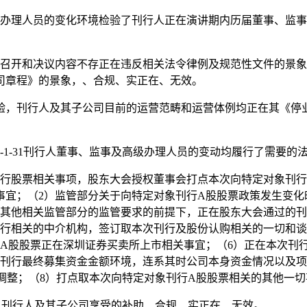
理人员的变化环境检验了刊行人正在演讲期内历届董事、监事
。
开和决议内容不存正在违反相关法令律例及规范性文件的景象
司章程》的景象，、合规、实正在、无效。
，刊行人及其子公司目前的运营范畴和运营体例均正在其《停业
1-31刊行人董事、监事及高级办理人员的变动均履行了需要的
股票相关事项，股东大会授权董事会打点本次向特定对象刊行
事宜；（2）监管部分关于向特定对象刊行A股股票政策发生变化
和其他相关监管部分的监管要求的前提下，正在股东大会通过的
刊行相关的中介机构，签订取本次刊行及股份认购相关的一切和
行A股股票正在深圳证券买卖所上市相关事宜；（6）正在本次刊
次刊行最终募集资金金额环境，连系其时公司本身资金情况以及
行调整；（8）打点取本次向特定对象刊行A股股票相关的其他一
，刊行人及其子公司享受的补助、合规、实正在、无效。