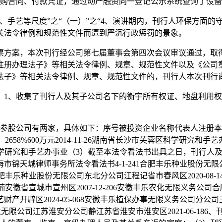
购合同、付款凭证，通过动产融资同一登记公示系统查询了设备
艺等尺度”之“（一）”之“4、演讲期内，刊行人环保方面的
关法令律例和规范性文件而遭到严沉行政惩罚的景象。
案，本次刊行经公司第七届董事会第四次会议审议通过，取得了
注册办理法子》等相关法令律例、规章、规范性文件以及《公司
法子》等相关法令律例、规章、规范性文件的，刊行人本次刊行
、收集了刊行人及其子公司名下的衡宇所有权证、地盘利用权
股公司有两家，具体如下：序号被投资企业名称代表人注册本
301。2658%600万元2014-11-26湖南省长沙市芙蓉区科学
徽省合肥市长丰县科学研究和手艺办事业（3）截至本法令看法书出具之日，
天城律师事务所法令看法书4-1-241合肥丰乐种业股份无限公司江
3合肥丰乐种业股份无限公司东北分公司江程记省市春风区2020-0
楠安徽省宣城市宣州区2007-12-206安徽丰乐农化无限义务公司合
辟区2024-05-068安徽丰乐植保办事无限义务公司分公司王建
态肥业无限公司江苏淮安分公司静江苏省淮安市淮安区2021-06-