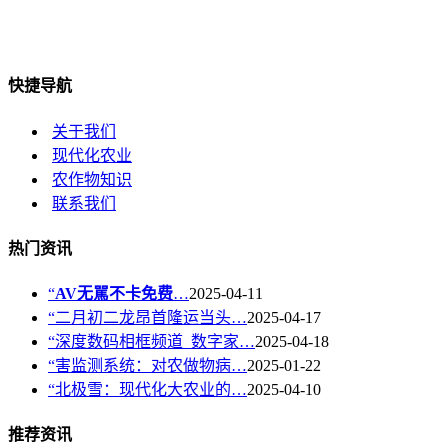
快捷导航
关于我们
现代化农业
农作物知识
联系我们
热门资讯
“
AV无駡不卡免费
…
2025-04-11
“二月初二龙昂首隆运当头…
2025-04-17
“深度数码相框频道_数字家…
2025-04-18
“害监测系统：对农做物病…
2025-01-22
“北极雪：现代化大农业的…
2025-04-10
推荐资讯