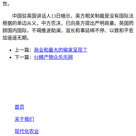
世。
中国驻英国讲话人13日暗示，英方相关制裁是没有国际法
根据的单边从义，中方否决，已向英方提出严明商量。英国罔
顾国内国际，不竭推波助澜，滋长和事延绵不停、以致和平愈
加遥遥无期。
上一篇：
商业和最大的输家呈现了
下一篇：
91精产物众乐乐网
首页
关于我们
现代化农业