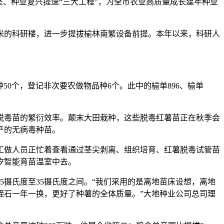
、种业复兴提速“三大工程”，为全市农业高质量成长建牢种业
方米的科研楼，进一步提拔榆林南繁设备前提。本年以来，科研人
0个，登记非次要农做物品种6个。此中的榆单896、榆单
脱毒苗的繁衍效率。颠末大田栽种，这些脱毒红薯苗正在秋季会
产的无病毒种苗。
做人员正忙着查看通过茎尖剥离、组织培育、红薯脱毒试管苗
汐智能育苗温室中去。
摄氏度至35摄氏度之间。“我们采用的是离地苗床设想，离地
蛭石一年一换，更好了种薯的全体质量。”大地种业公司总司理