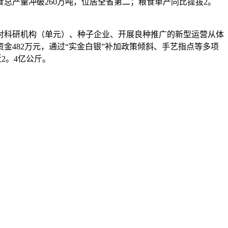
总产量冲破260万吨，位居全省第二；粮食单产同比提拔2。
科研机构（单元）、种子企业、开展良种推广的新型运营从体
金482万元，通过“实金白银”补加政策倾斜、手艺指点等多项
2。4亿公斤。