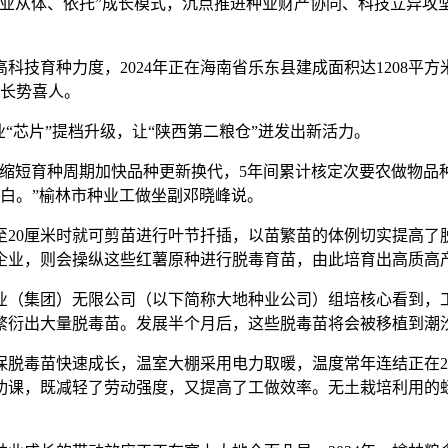
业从体、依托”成长模式，沉点推进种业财产协同、科技立异攻坚
育种力度，2024年正在海南省乐东县建成面积达1208平
物长势喜人。
芯片”提档升级，让“陕西第二粮仓”迸发出新活力。
育种周期加快品种更新换代，5年间累计核定次要农做物品种5
空白。”榆林市种业工做坐副邓晓峰说。
20厘米时就可剪苗进行叶节扦插，以苗繁苗的体例切实提高了
企业，则会操纵这些红薯原种进行脱毒育苗，由此培育出高质高
（集团）无限公司（以下简称大地种业公司）组培核心看到，工
繁衍出大量脱毒苗。发展半个月后，这些脱毒苗将会被移植到潮
毒苗快速成长，温室大棚采用电力取暖，温度常年连结正在25
功课，既减轻了劳动强度，又提高了工做效率。无土栽培利用的