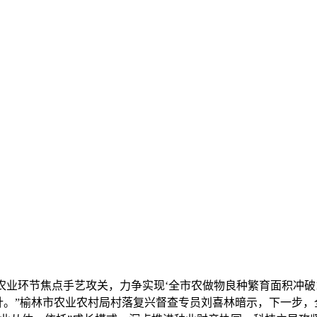
农业环节焦点手艺攻关，力争实现‘全市农做物良种繁育面积冲破
体方针。”榆林市农业农村局村落复兴督查专员刘喜林暗示，下一步