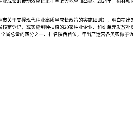
长的带动效应正正在塞上大地全面凸显。2024年，榆林粮食
市关于支撑现代种业高质量成长政策的实施细则》，明白提出对
省核定登记，或实施制种扶植的20家种业企业、科研单元发放补资
占全省总量的四分之一、排名陕西首位，年出产运营各类农做子近