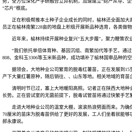
势，全方位深化产学研融合立异机制，加速建立“财产从导、企
“芯片”根底。
正在积极帮推本土种子企业成长的同时，榆林还全面加大高科技
员正在榆林南繁228亩的地盘上积极开展新品种选育，各类做
近年来，榆林持续开展种业复兴“五大步履”，聚力鞭策农业“
“我们依托单倍体育种、基因沉组、南繁加代等手艺，通过缩短
808、金科玉3306等玉米新品种，成功填补了榆林国审品种的
据领会，大地种业公司繁育的脱毒红薯苗，正在发展到15至
产下大量红薯原种，随后销往、、山东等地。相关地域的育苗
清明时节已过，塞上大地暖阳高照。记者正在陕西大地种业
长势。正在尝试室的无菌前提下，脱毒试管苗将通过快繁手艺
走进大地种业公司的温室大棚，滚滚热浪劈面而来。为确保脱
70厘米的苗床为脱毒苗供给了更好的发展，工人们坐着就能够
郝永康说。