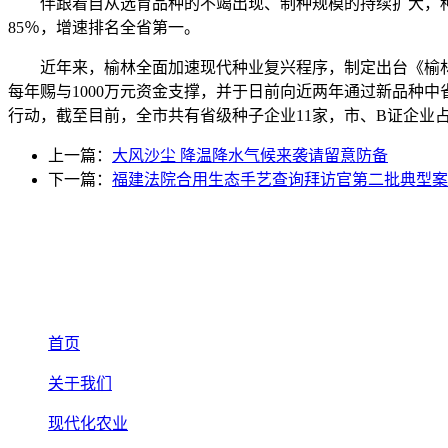
伴跟着自从选育品种的不竭出现、制种规模的持续扩大，种业成
85％，增速排名全省第一。
近年来，榆林全面加速现代种业复兴程序，制定出台《榆林
每年赐与1000万元资金支撑，并于日前向近两年通过新品种中
行动，截至目前，全市共有省级种子企业11家，市、B证企业
上一篇：
大风沙尘 降温降水气候来袭请留意防备
下一篇：
福建法院合用生态手艺查询拜访官第二批典型案
首页
关于我们
现代化农业