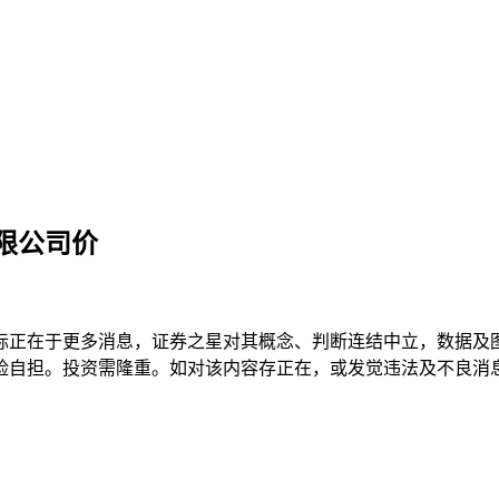
无限公司价
正在于更多消息，证券之星对其概念、判断连结中立，数据及图
险自担。投资需隆重。如对该内容存正在，或发觉违法及不良消