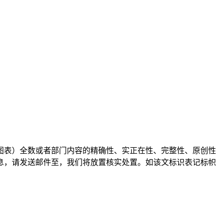
表）全数或者部门内容的精确性、实正在性、完整性、原创性
息，请发送邮件至，我们将放置核实处置。如该文标识表记标帜