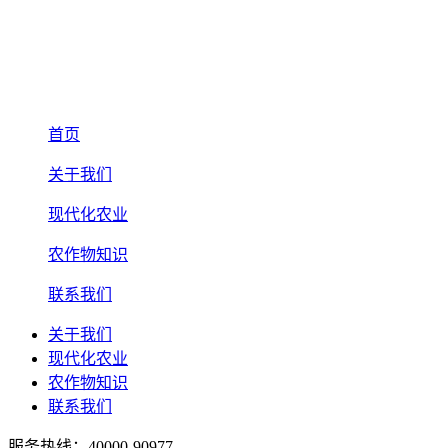
首页
关于我们
现代化农业
农作物知识
联系我们
关于我们
现代化农业
农作物知识
联系我们
服务热线：40000-90977